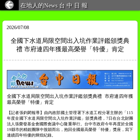
在地人的News 台 中 日 報
2026/07/08
全國下水道局限空間出入坑作業評鑑頒獎典
禮 市府連四年獲最高榮譽「特優」肯定
全國下水道局限空間出入坑作業評鑑頒獎典禮
市府連四年獲
最高榮譽「特優」肯定
【記者張鈞閎報導】由內政部國土管理署下水道工程分署主辦的「
115
年度全國下水道局限空間出入坑作業評鑑」頒獎典禮，
7
日在台北財團
法人張榮發基金會國際會議中心隆重舉行。台中市政府今年再度於全國
19
縣市的精銳團隊中脫穎而出，抱回全國最高榮譽「特優」獎座，寫下
連續四年特優的輝煌紀錄。