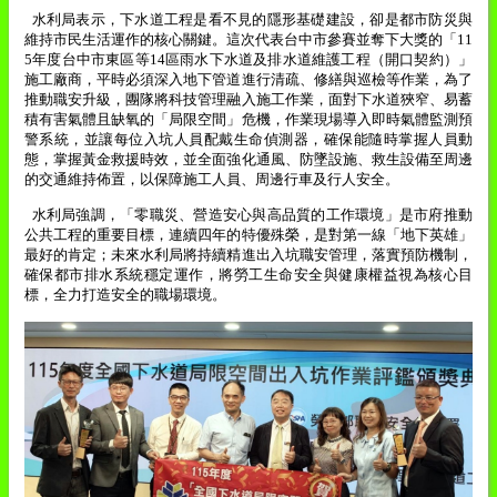
水利局表示，下水道工程是看不見的隱形基礎建設，卻是都市防災與
維持市民生活運作的核心關鍵。這次代表台中市參賽並奪下大獎的「
11
5
年度台中市東區等
14
區雨水下水道及排水道維護工程（開口契約）」
施工廠商，平時必須深入地下管道進行清疏、修繕與巡檢等作業，為了
推動職安升級，團隊將科技管理融入施工作業，面對下水道狹窄、易蓄
積有害氣體且缺氧的「局限空間」危機，作業現場導入即時氣體監測預
警系統，並讓每位入坑人員配戴生命偵測器，確保能隨時掌握人員動
態，掌握黃金救援時效，並全面強化通風、防墜設施、救生設備至周邊
的交通維持佈置，以保障施工人員、周邊行車及行人安全。
水利局強調，「零職災、營造安心與高品質的工作環境」是市府推動
公共工程的重要目標，連續四年的特優殊榮，是對第一線「地下英雄」
最好的肯定；未來水利局將持續精進出入坑職安管理，落實預防機制，
確保都市排水系統穩定運作，將勞工生命安全與健康權益視為核心目
標，全力打造安全的職場環境。