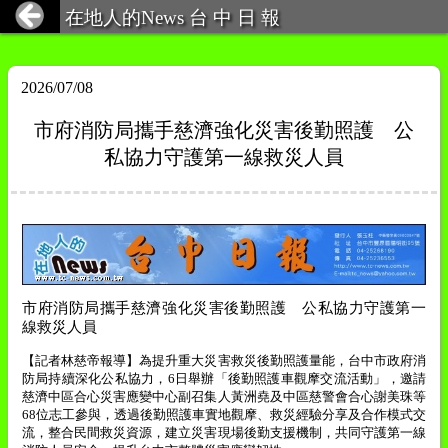
在地人的News 台 中 日 報
2026/07/08
市府消防局攜手慈濟強化災害後勤照護 公
私協力守護第一線救災人員
市府消防局攜手慈濟強化災害後勤照護 公私協力守護第一
線救災人員
【記者林慈帝報導】為提升重大災害救災後勤照護量能，台中市政府消
防局持續深化公私協力，
6
日舉辦「後勤照護車觀摩交流活動」，邀請
慈濟中區合心災害應變中心副召集人黃洲堯及中區慈警會合心謝美珠等
68
位志工參與，透過後勤照護車實地觀摩、救災經驗分享及合作模式交
流，整合民間救災資源，建立災害現場後勤支援機制，共同守護第一線