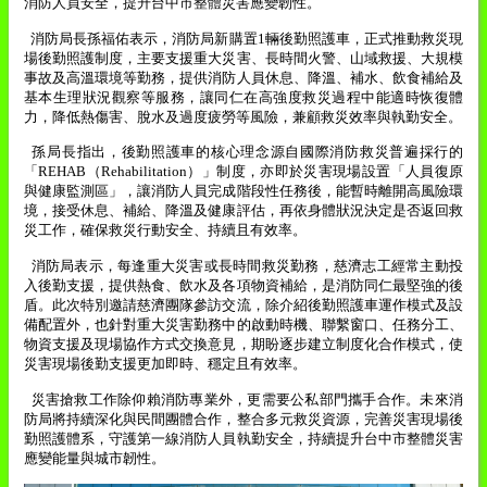
消防人員安全，提升台中市整體災害應變韌性。
消防局長孫福佑表示，消防局新購置
1
輛後勤照護車，正式推動救災現
場後勤照護制度，主要支援重大災害、長時間火警、山域救援、大規模
事故及高溫環境等勤務，提供消防人員休息、降溫、補水、飲食補給及
基本生理狀況觀察等服務，讓同仁在高強度救災過程中能適時恢復體
力，降低熱傷害、脫水及過度疲勞等風險，兼顧救災效率與執勤安全。
孫局長指出，後勤照護車的核心理念源自國際消防救災普遍採行的
「
REHAB
（
Rehabilitation
）」制度，亦即於災害現場設置「人員復原
與健康監測區」，讓消防人員完成階段性任務後，能暫時離開高風險環
境，接受休息、補給、降溫及健康評估，再依身體狀況決定是否返回救
災工作，確保救災行動安全、持續且有效率。
消防局表示，每逢重大災害或長時間救災勤務，慈濟志工經常主動投
入後勤支援，提供熱食、飲水及各項物資補給，是消防同仁最堅強的後
盾。此次特別邀請慈濟團隊參訪交流，除介紹後勤照護車運作模式及設
備配置外，也針對重大災害勤務中的啟動時機、聯繫窗口、任務分工、
物資支援及現場協作方式交換意見，期盼逐步建立制度化合作模式，使
災害現場後勤支援更加即時、穩定且有效率。
災害搶救工作除仰賴消防專業外，更需要公私部門攜手合作。未來消
防局將持續深化與民間團體合作，整合多元救災資源，完善災害現場後
勤照護體系，守護第一線消防人員執勤安全，持續提升台中市整體災害
應變能量與城市韌性。