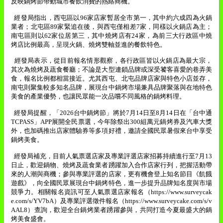
反映鍋烤節帶動城市餐飲消費的熱絡商機。
經發局指出，西屯區以
96
家店家暫居全市第一，其中約六成四為火鍋
業者；北屯區
89
家緊追在後，與西屯僅相差
7
家，同樣以火鍋店為主；
南屯區則以
62
家位居第三，其中燒烤店有
24
家，為前三大行政區中燒
烤店比例最高，呈現火鍋、燒烤雙軸並進的餐飲特色。
經發局表示，從目前報名情形觀察，各行政區皆以火鍋店為最大宗，
其次為燒烤及蔬食餐廳；不論是大型連鎖品牌或深受饕客喜愛的巷弄美
食，報名比例都相當接近。尤其西屯、北屯品牌店家與特色小店並存，
南屯則聚集較多知名品牌，展現台中鍋烤市場兼具品牌聚落與在地特色
美食的產業優勢，也讓民眾能一次品嚐不同風格的鍋烤料理。
經發局提醒，「
2026
台中鍋烤節」將於
7
月
14
日至
8
月
14
日在「台中通
TCPASS
」
APP
展開全民票選，今年除祭出
300
組萬元鍋烤券及汽車大獎
外，也加碼推出店家體驗券等多項好禮，邀請全國民眾暑假來台中享受
鍋烤美食。
經發局補充，目前人氣票選店家及專業評選店家招募持續進行至
7
月
13
日止，歡迎鍋物、燒烤及蔬食業者踴躍加入合作店家行列，把握活動帶
來的人潮與商機；參與專業評選的店家，更有機會登上知名節目《飢餓
遊戲》，向全國民眾展現台中鍋烤特色，進一步提升品牌知名度與市場
競爭力。相關報名資訊可至人氣票選店家報名（
https://www.surveycak
e.com/s/YV7bA
）及專業評選徵件報名（
https://www.surveycake.com/s/v
AAL8
）查詢，歡迎全台鍋烤業者踴躍參與，共同打造今夏最盛大的鍋
烤美食盛會。