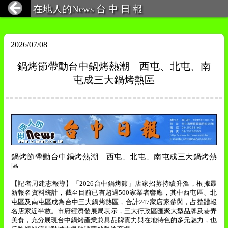
在地人的News 台 中 日 報
2026/07/08
鍋烤節帶動台中鍋烤熱潮 西屯、北屯、南
屯成三大鍋烤熱區
鍋烤節帶動台中鍋烤熱潮 西屯、北屯、南屯成三大鍋烤熱
區
【記者周建志報導】「
2026
台中鍋烤節」店家招募持續升溫，根據最
新報名資料統計，截至目前已有超過
500
家業者響應，其中西屯區、北
屯區及南屯區成為台中三大鍋烤熱區，合計
247
家店家參與，占整體報
名店家近半數。市府經濟發展局表示，三大行政區匯聚大型品牌及巷弄
美食，充分展現台中鍋烤產業兼具品牌實力與在地特色的多元魅力，也