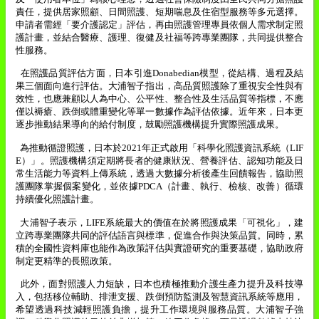
責任，提供居家照顧、日間照護、短期喘息及住宿型服務等多元選擇。
申請者需經「要介護認定」評估，再由照護管理專員依個人需求制定照
護計畫，並結合醫療、護理、復健及社福等跨專業團隊，共同提供整合
性服務。
在照護品質評估方面，日本引進
Donabedian
模型，從結構、過程及結
果三個面向進行評估。大浦智子指出，高品質照護除了重視安全性與有
效性，也應兼顧以人為中心、公平性、整合性及生活品質等指標，不應
僅以褥瘡、跌倒或體重變化等單一數據作為評估依據。近年來，日本更
逐步推動結果導向的給付制度，鼓勵照護機構提升實際照護成果。
為推動循證照護，日本於
2021
年正式啟用「科學化照護資訊系統（
LIF
E
）」。照護機構須定期將長者的健康狀況、營養評估、認知功能及日
常生活能力等資料上傳系統，透過大數據分析後產生回饋報告，協助照
護團隊掌握個案變化，並依據
PDCA
（計畫、執行、檢核、改善）循環
持續優化照護計畫。
大浦智子表示，
LIFE
系統最大的價值在於將照護成果「可視化」，建
立跨專業團隊共同的評估語言與標準，促進合作與決策品質。同時，累
積的全國性資料庫也能作為政策評估與實證研究的重要基礎，協助政府
制定更精準的長照政策。
此外，面對照護人力短缺，日本也積極推動介護生產力提升及科技導
入，包括移位輔助、排泄支援、跌倒預防監測及智慧資訊系統等應用，
希望透過科技減輕照護負擔，提升工作環境與服務品質。大浦智子強