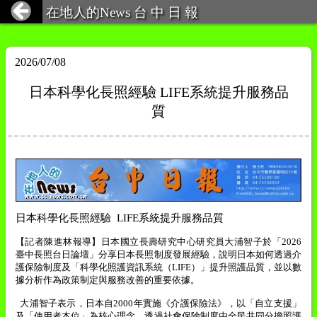
在地人的News 台 中 日 報
2026/07/08
日本科學化長照經驗 LIFE系統提升服務品
質
日本科學化長照經驗
LIFE
系統提升服務品質
【記者陳進林報導】日本國立長壽研究中心研究員大浦智子於「
2026
臺中長照台日論壇」分享日本長照制度發展經驗，說明日本如何透過介
護保險制度及「科學化照護資訊系統（
LIFE
）」提升照護品質，並以數
據分析作為政策制定與服務改善的重要依據。
大浦智子表示，日本自
2000
年實施《介護保險法》，以「自立支援」
及「使用者本位」為核心理念，透過社會保險制度由全民共同分擔照護