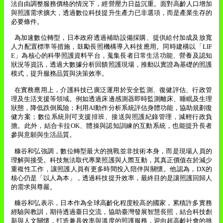
法自由調整服務價格的情況下，經營壓力日益沉重。面對高齡人口增加
與照護需求擴大，透過數位科技提升生產力已非選項，而是產業生存的
必要條件。
為加速數位轉型，日本政府透過補助設備採購、提供給付加成及放寬
人力配置標準等措施，鼓勵長照機構導入科技應用。同時建構以「
LIF
E
」為核心的科學照護資料平台，蒐集長者日常生活功能、營養及認知
狀況等資訊，透過大數據分析回饋照護現場，推動以實證為基礎的照護
模式，提升服務品質與決策效率。
在實務應用上，介護科技已廣泛運用於安全監測、復健評估、行政管
理及生活支援等領域。例如透過床邊感測器即時監測離床、睡眠及生理
狀態，降低跌倒風險；利用
AI
動作分析系統評估身體功能，協助規劃復
健方案；數位系統則可支援排班、接送與照護紀錄管理，減輕行政負
擔。此外，結合卡拉
OK
、體操與認知訓練的互動系統，也能提升長者
參與意願與生活品質。
糠谷和弘強調，數位轉型最大的挑戰並非技術本身，而是現場人員的
理解與接受。科技無法取代專業照護與人際互動，其真正價值在於減少
重複性工作，讓照護人員有更多時間投入陪伴與關懷。他認為，
DX
的
核心仍是「以人為本」，透過科技提升效率，最終目的是讓照護回歸人
的需求與尊嚴。
糠谷和弘表示，日本作為全球高齡化程度較高的國家，累積許多實務
經驗與教訓，期待透過臺日交流，協助臺灣發展智慧長照，結合科技創
新與人文關懷，打造兼具效率與溫度的照護服務，迎向超高齡社會的挑