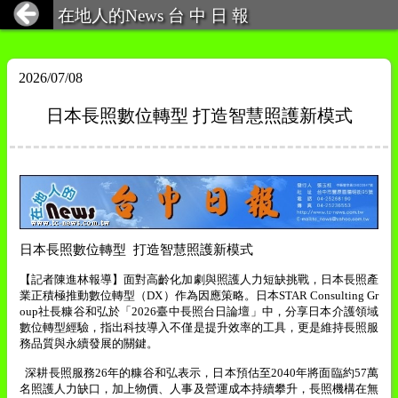
在地人的News 台 中 日 報
2026/07/08
日本長照數位轉型 打造智慧照護新模式
日本長照數位轉型
打造智慧照護新模式
【記者陳進林報導】
面對高齡化加劇與照護人力短缺挑戰，日本長照產
業正積極推動數位轉型（
DX
）作為因應策略。日本
STAR Consulting Gr
oup
社長糠谷和弘於「
2026
臺中長照台日論壇」中，分享日本介護領域
數位轉型經驗，指出科技導入不僅是提升效率的工具，更是維持長照服
務品質與永續發展的關鍵。
深耕長照服務
26
年的糠谷和弘表示，日本預估至
2040
年將面臨約
57
萬
名照護人力缺口，加上物價、人事及營運成本持續攀升，長照機構在無