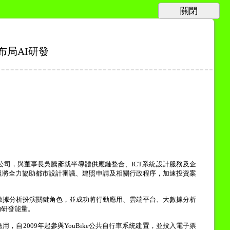
布局AI研發
公司，與董事長吳騰彥就半導體供應鏈整合、
ICT
系統設計服務及企
組將全力協助都市設計審議、建照申請及相關行政程序，加速投資案
數據分析扮演關鍵角色，並成功將行動應用、雲端平台、大數據分析
的研發能量。
應用，自
2009
年起參與
YouBike
公共自行車系統建置，並投入電子票