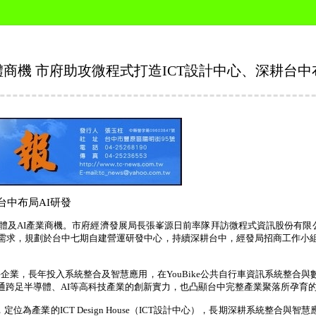
商機 市府助攻微程式打造ICT設計中心、深耕台中
台中布局
AI
研發
體及
AI
產業商機。市府經濟發展局長張峯源日前率隊拜訪微程式資訊股份有限
需求，規劃於台中七期自建營運研發中心，持續深耕台中，經發局招商工作小
要企業，長年投入系統整合及智慧應用，在
YouBike
公共自行車資訊系統整合與
通跨足半導體、
AI
等高科技產業的創新實力，也凸顯台中完整產業聚落所孕育
，定位為產業的
ICT Design House
（
ICT
設計中心），長期深耕系統整合與智慧