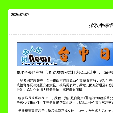
2026/07/07
搶攻半導體
搶攻半導體商機
市府助攻微程式打造
ICT
設計中心
、
深耕
【記者周建志報導】
台中市政府持續協助企業投資布局，搶攻半導
業投資布局等議題交換意見。張局長表示，微程式因應營運及研發
推動，協助企業擴大研發量能、拓展產業商機。
經發局長張峯源表指出，微程式資訊是台灣資通訊設計服務的重
等核心技術延伸至半導體設備智慧化應用，展現台中企業從智慧交
吳騰彥董事長表示，微程式資訊成立於
1995
年，今年邁入第
31
年