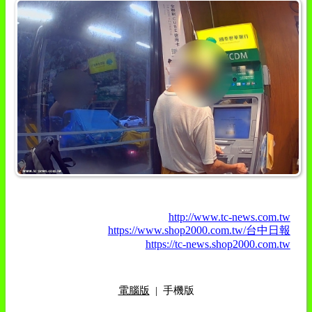
http://www.tc-news.com.tw
https://www.shop2000.com.tw/台中日報
https://tc-news.shop2000.com.tw
電腦版
|
手機版