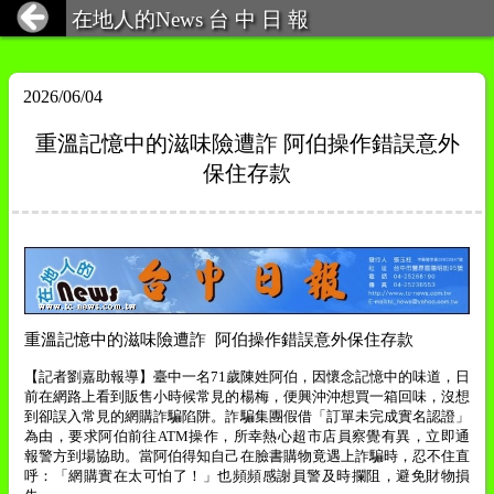
在地人的News 台 中 日 報
2026/06/04
重溫記憶中的滋味險遭詐 阿伯操作錯誤意外
保住存款
重溫記憶中的滋味險遭詐
阿伯操作錯誤意外保住存款
【記者劉嘉助報導】
臺中一名
71
歲陳姓阿伯，因懷念記憶中的味道，日
前在網路上看到販售小時候常見的楊梅，便興沖沖想買一箱回味，沒想
到卻誤入常見的網購詐騙陷阱。詐騙集團假借「訂單未完成實名認證」
為由，要求阿伯前往
ATM
操作，所幸熱心超市店員察覺有異，立即通
報警方到場協助。當阿伯得知自己在臉書購物竟遇上詐騙時，忍不住直
呼：「網購實在太可怕了！」也頻頻感謝員警及時攔阻，避免財物損