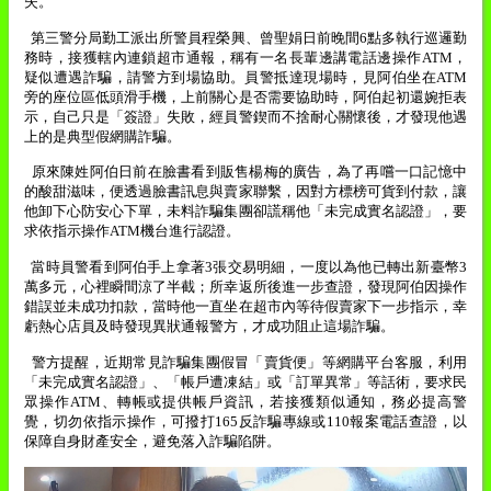
失。
第三警分局勤工派出所警員程榮興、曾聖娟日前晚間
6
點多執行巡邏勤
務時，接獲轄內連鎖超市通報，稱有一名長輩邊講電話邊操作
ATM
，
疑似遭遇詐騙，請警方到場協助。員警抵達現場時，見阿伯坐在
ATM
旁的座位區低頭滑手機，上前關心是否需要協助時，阿伯起初還婉拒表
示，自己只是「簽證」失敗，經員警鍥而不捨耐心關懷後，才發現他遇
上的是典型假網購詐騙。
原來陳姓阿伯日前在臉書看到販售楊梅的廣告，為了再嚐一口記憶中
的酸甜滋味，便透過臉書訊息與賣家聯繫，因對方標榜可貨到付款，讓
他卸下心防安心下單，未料詐騙集團卻謊稱他「未完成實名認證」，要
求依指示操作
ATM
機台進行認證。
當時員警看到阿伯手上拿著
3
張交易明細，一度以為他已轉出新臺幣
3
萬多元，心裡瞬間涼了半截；所幸返所後進一步查證，發現阿伯因操作
錯誤並未成功扣款，當時他一直坐在超市內等待假賣家下一步指示，幸
虧熱心店員及時發現異狀通報警方，才成功阻止這場詐騙。
警方提醒，近期常見詐騙集團假冒「賣貨便」等網購平台客服，利用
「未完成實名認證」、「帳戶遭凍結」或「訂單異常」等話術，要求民
眾操作
ATM
、轉帳或提供帳戶資訊，若接獲類似通知，務必提高警
覺，切勿依指示操作，可撥打
165
反詐騙專線或
110
報案電話查證，以
保障自身財產安全，避免落入詐騙陷阱。