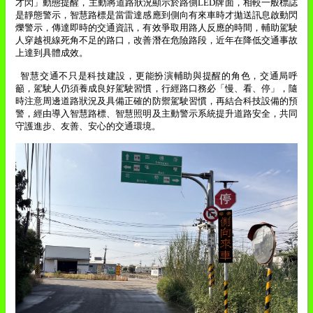
才閃」動態提醒，主動將道路狀況顯示於路側
LED
牌面，相較一般標誌
是靜態警示，智慧路標是當雷達感應到側向有來車時才拋送訊息啟動閃
爍警示，傳達即時的交通資訊，有效爭取用路人反應的時間，輔助駕駛
人穿越視線死角不足的路口，改善潛在危險路段，近年在降低交通事故
上達到具體成效。
智慧交通不只是科技建設，更能扮演輔助與提醒的角色，交通局呼
籲，駕駛人仍須養成良好駕駛習慣，行經路口務必「慢、看、停」，隨
時注意周邊道路狀況及具備正確的防禦駕駛習慣，再結合科技設備的預
警，經由導入智慧路標、智慧照明及主動警示系統提升道路安全，共同
守護進步、友善、安心的交通環境。