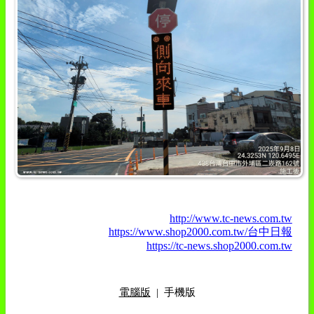
http://www.tc-news.com.tw
https://www.shop2000.com.tw/台中日報
https://tc-news.shop2000.com.tw
電腦版
|
手機版