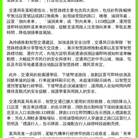
道路安全「千里眼」，打造智慧交通防護網。
交通局長葉昭甫指出，智慧路標主要包含四大面向，包括針對路幅狹
窄無法設置號誌或路口無截角，如視線受阻的路口、橋墩、涵洞等處，
設置「側向來車」、「涵洞來車」或「對向來車」
LED
標誌牌，運用雷
達即時偵測幹道來車的功能，提醒支道用路人注意側向來車，爭取反應
時間，降低側撞事故風險。
為持續推動智慧交通建設、加強道路安全治理，交通局日前舉辦「智
慧路標成果分享暨地方交流會」，展示智慧路標推動成果以及宣導智慧
路標功能、運作方式，向地方說明系統透過偵測設備即時感知幹道車輛
動態，大幅提升市民行的安全與便利，交通局已於中市山城、海線、屯
區及市區等地遴選適合地點設置智慧路標，獲民眾肯定。
此外，交通局於校園通學區、下坡彎道路段，規劃設置可即時偵測及
回饋車速的設備，行車超速時顯示紅色、未超速則顯示綠色，以智慧交
通預警駕駛行經學區、下坡彎道必須減速慢行，讓用路人在短時間內即
獲得直觀式的安全提醒，保護學童與用路人的安全。
交通局葉局長表示，智慧交通已擴大運用於消防救難，在消防隊出入
口設置「救災車請禮讓」的告示牌面，消防員出勤時按下按鈕後拋送訊
息至出入口前路側
LED
牌面，牌面
LED
立即閃爍以告示用路人禮讓救災
車；另在人潮較多運輸場站，但視線昏暗的行人穿越道之路口設置行人
照明及「禮讓行人」告示牌面，設備配合行人綠燈時段啟動亮燈。
葉局長進一步說明，駕駛汽機車行經狹窄的路口或巷道，藉由「有車