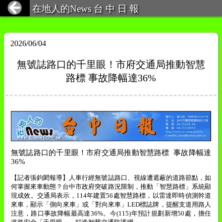
在地人的News 台 中 日 報
2026/06/04
無號誌路口的千里眼！市府交通局推動智慧
路標 事故降幅達36%
無號誌路口的千里眼！市府交通局推動智慧路標
事故降幅達
36%
【記者張鈞閎報導】人車行經無號誌路口、視線遭遮蔽的道路節點，如
何掌握來車動態？台中市政府突破路況限制，推動「智慧路標」系統顯
現成效。交通局表示，
114
年建置
56
處智慧路標，以雷達即時偵測幹道
來車，顯示「側向來車」或「對向來車」
LED
標誌牌，提醒支道用路人
注意，路口事故降幅最高達
36%
。今
(115)
年預計規劃新增
50
處，擔任