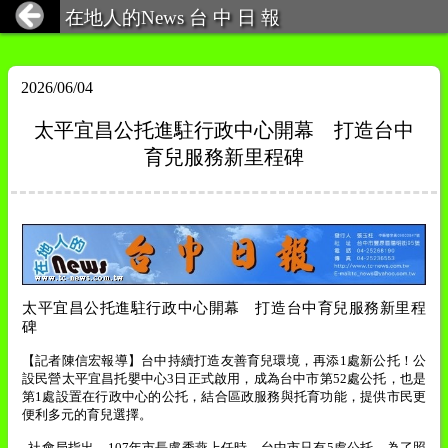
在地人的News 台 中 日 報
2026/06/04
太平宜昌公托進駐行政中心開幕 打造台中
育兒服務新里程碑
太平宜昌公托進駐行政中心開幕 打造台中育兒服務新里程
碑
【記者陳信宏報導】台中持續打造友善育兒環境，再添
1
處新公托！公
設民營太平宜昌托嬰中心
3
日正式啟用，成為台中市第
52
處公托，也是
第
1
處設置在行政中心的公托，結合區政服務與托育功能，提供市民更
便利多元的育兒選擇。
社會局指出，
107
年市長盧秀燕上任時，台中市只有
5
處公托，為了照