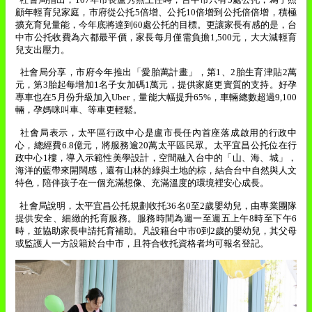
顧年輕育兒家庭，市府從公托
5
倍增、公托
10
倍增到公托倍倍增，積極
擴充育兒量能，今年底將達到
60
處公托的目標。更讓家長有感的是，台
中市公托收費為六都最平價，家長每月僅需負擔
1,500
元，大大減輕育
兒支出壓力。
社會局分享，市府今年推出「愛胎萬計畫」，第
1
、
2
胎生育津貼
2
萬
元，第
3
胎起每增加
1
名子女加碼
1
萬元，提供家庭更實質的支持。好孕
專車也在
5
月份升級加入
Uber
，量能大幅提升
65%
，車輛總數超過
9,100
輛，孕媽咪叫車、等車更輕鬆。
社會局表示，太平區行政中心是盧市長任內首座落成啟用的行政中
心，總經費
6.8
億元，將服務逾
20
萬太平區民眾。太平宜昌公托位在行
政中心
1
樓，導入示範性美學設計，空間融入台中的「山、海、城」，
海洋的藍帶來開闊感，還有山林的綠與土地的棕，結合台中自然與人文
特色，陪伴孩子在一個充滿想像、充滿溫度的環境裡安心成長。
社會局說明，太平宜昌公托規劃收托
36
名
0
至
2
歲嬰幼兒，由專業團隊
提供安全、細緻的托育服務。服務時間為週一至週五上午
8
時至下午
6
時，並協助家長申請托育補助。凡設籍台中市
0
到
2
歲的嬰幼兒，其父母
或監護人一方設籍於台中市，且符合收托資格者均可報名登記。