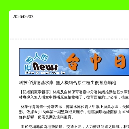
2026/06/03
科技守護德基水庫
無人機結合原生植生復育崩塌地
【記者劉憲章報導】林業及自然保育署臺中分署持續推動德基水庫
林班導入無人機空中撒播原生植物種子，復育面積約
1.7
公頃，植生
林業保育署臺中分署表示，德基水庫位處大甲溪上游集水區，受
形。依據今
(115)
年第一期監測成果顯示，轄區崩塌地總面積由
102
條件影響，仍需長期監測與復育。
由於崩塌地多為地勢陡峭、交通不易，人力難以到達之區域，林