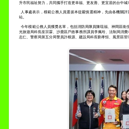
升市民福祉努力，共同攜手打造更幸福、更友善、更宜居的台中城
人事處表示，模範公務人員選拔本從嚴慎選精神，先由各機關評
站。
今年模範公務人員獲獎名單，包括消防局隊員陳琨福、神岡區衛
光旅遊局科長巫宗霖、沙鹿區戶政事務所課員李佩玲、法制局消費
志仁、警察局第五分局警員許根源、建設局科長劉孝恒、風景區管