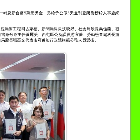
一幀及新台幣
5
萬元獎金，另給予公假
5
天並刊登榮譽榜於人事處網
工程局幫工程司古家福、新聞局科員沈映妤、社會局股長吳佳燕、觀
圖書館分館主任黃麗美、西屯區公所課員游宜蓁、勞動檢查處科長游
通局股長張高文代表市府參加行政院模範公務人員選拔。