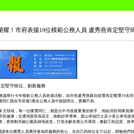
榮耀！市府表揚19位模範公務人員 盧秀燕肯定堅守
肯定堅守崗位、創新服務
會議舉行今年模範公務人員表揚活動，由市長盧秀燕親自頒獎肯定獲獎
19
名同
選同仁能在市府逾
5
萬名公務人員中脫穎而出，實屬不易。
多元領域，每一位獲獎同仁，都是台中市政最重要的推手，例如消防局隊員陳
市民健康；交通局股長張高文，推動好孕專車、梨山幸福巴士及小黃公車等政
善，更推動共融公園及綠地改造，打造全齡友善公共環境，兼顧工程品質、效
感謝各位獲獎人員秉持著為民服務的初心，在自己的崗位全力以赴，期勉他們