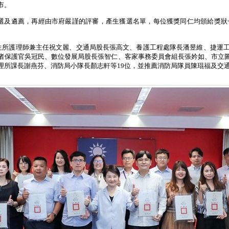
市。
選及遴薦，再經由市府嚴謹的評審，產生獲選名單，每位獲獎同仁均頒給獎狀
生所護理師兼主任祝文麗、交通局股長張高文、養護工程處隊長潘昱維、捷運
者保護官吳冠民、數位發展局股長張智仁、客家事務委員會組長張妗如、市立
理所課長謝燕芬、消防局小隊長顏志軒等
19
位，並推薦消防局隊員陳琨福及交