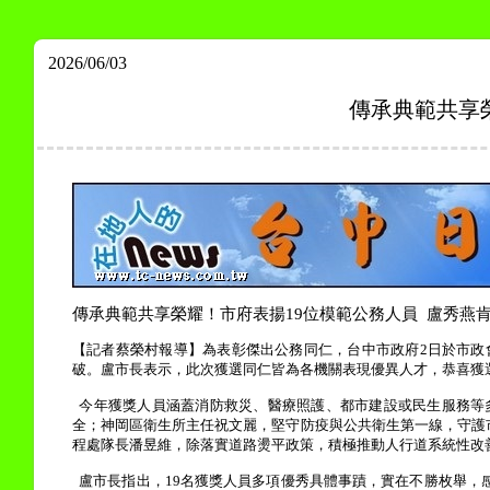
2026/06/03
傳承典範共享
傳承典範共享榮耀！市府表揚
19
位模範公務人員
盧秀燕
【記者蔡榮村報導】為表彰傑出公務同仁，台中市政府
2
日於市政
破。
盧市長表示，此次獲選同仁皆為各機關表現優異人才，恭喜獲
今年獲獎人員涵蓋消防救災、醫療照護、都市建設或民生服務等
全；神岡區衛生所主任祝文麗，堅守防疫與公共衛生第一線，守護
程處隊長潘昱維，除落實道路燙平政策，積極推動人行道系統性改
盧市長指出，
19
名獲獎人員多項優秀具體事蹟，實在不勝枚舉，