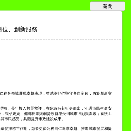
崗位、創新服務
仁在各領域展現卓越表現，並感謝他們堅守各自崗位，勇於創新突
琨福，長年投入救災救護，在危急時刻挺身而出，守護市民生命安
策，讓孕媽媽、偏鄉長輩與弱勢族群感受到城市照顧與溫暖；養護工
率與市民感受，具體提升市政建設成果。
持續發揮標竿作用，激發更多公務同仁追求卓越、推進城市發展和提