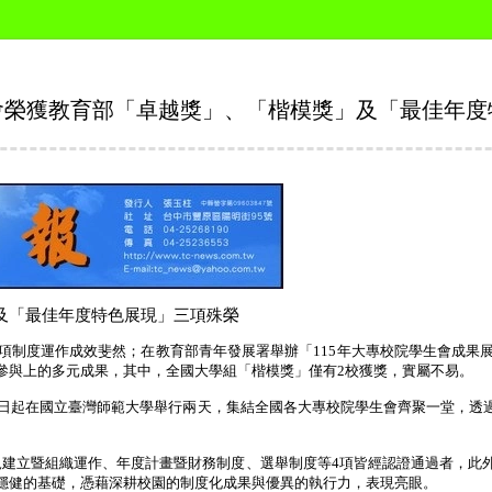
會榮獲教育部「卓越獎」、「楷模獎」及「最佳年度
及「最佳年度特色展現」三項殊榮
項制度運作成效斐然；在教育部青年發展署舉辦「
115
年大專校院學生會成果
參與上的多元成果，其中，全國大學組「楷模獎」僅有
2
校獲獎，實屬不易。
日起在國立臺灣師範大學舉行兩天，集結全國各大專校院學生會齊聚一堂，透
規建立暨組織運作、年度計畫暨財務制度、選舉制度等
4
項皆經認證通過者，此
穩健的基礎，憑藉深耕校園的制度化成果與優異的執行力，表現亮眼。