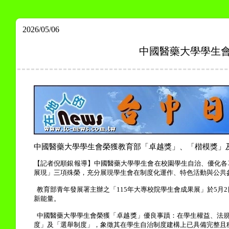
2026/05/06
中國醫藥大學學生
中國醫藥大學學生會榮獲教育部「卓越獎」、「楷模獎」
【記者倪順銀報導】中國醫藥大學學生會在校園學生自治、優化各
展現」三項殊榮，充分展現學生會在制度化運作、特色活動與公共
教育部青年發展署主辦之「
115
年大專校院學生會成果展」於
5
月
2
新能量。
中國醫藥大學學生會榮獲「卓越獎」優良事蹟：在學生權益、法
度」及「選舉制度」，象徵其在學生自治制度建構上已具備完整且