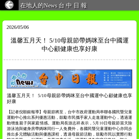
在地人的News 台 中 日 報
2026/05/06
溫馨五月天！ 5/10母親節帶媽咪至台中國運
中心顧健康也享好康
溫馨五月天！
5/10
母親節帶媽咪至台中國運中心顧健康也享
好康
【記者倪順銀報導】
母親節將至，台中市政府運動局串聯各國民暨兒童
運動中心推出系列優惠活動，鼓勵市民攜手家人走進運動中心，透過運
動增進親子與家庭情感。運動局長游志祥表示，
5
月
10
日母親節當天除
游泳池與健身房帶媽咪同行一人免費外，各國民暨兒童運動中心亦同步
推出多元體驗活動與優惠課程，透過母親節活動，鼓勵市民以實際行動