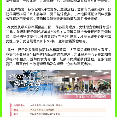
陪伴母親，一起運動、共享健康生活，讓運動成為家庭日常的一部分。
運動局指出，各場館在
5
月推出多元主題活動，豐富市民運動選擇，如
朝馬國運辦理「水上嘉年華－夏日清涼慶典」，南屯國運配合周年慶推
出課程及門票優惠，豐原國兒運則推出購買商品享月卡優惠價。
在女性及母親節專屬優惠方面，長春國兒運推出女性限定體驗課每堂
1
00
元，並規劃親子體驗課每堂
500
元；大里國兒運推出母親節限定體驗
課；潭子國兒運提供女性購買課程券享
9
折優惠；沙鹿兒運中心則推出
女性出示子女合照購買月卡享
9
折，並加贈團課體驗券。
此外，親子及多元體驗活動亦相當豐富，太平國兒運辦理婦女講座，
並提供免費兒童半日營隊體驗及體適能優惠；沙鹿兒運中心另推出團體
課程
92
折優惠，並加贈貴賓券
2
張，鼓勵市民踴躍參與運動。更多活動
資訊，可至台中市政府運動局及各運動中心粉絲專頁查詢。