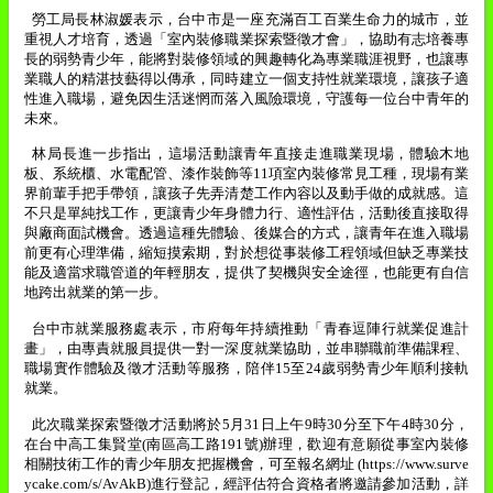
勞工局長林淑媛表示，台中市是一座充滿百工百業生命力的城市，並
重視人才培育，透過「室內裝修職業探索暨徵才會」，協助有志培養專
長的弱勢青少年，能將對裝修領域的興趣轉化為專業職涯視野，也讓專
業職人的精湛技藝得以傳承，同時建立一個支持性就業環境，讓孩子適
性進入職場，避免因生活迷惘而落入風險環境，守護每一位台中青年的
未來。
林局長進一步指出，這場活動讓青年直接走進職業現場，體驗木地
板、系統櫃、水電配管、漆作裝飾等
11
項室內裝修常見工種，現場有業
界前輩手把手帶領，讓孩子先弄清楚工作內容以及動手做的成就感。這
不只是單純找工作，更讓青少年身體力行、適性評估，活動後直接取得
與廠商面試機會。透過這種先體驗、後媒合的方式，讓青年在進入職場
前更有心理準備，縮短摸索期，對於想從事裝修工程領域但缺乏專業技
能及適當求職管道的年輕朋友，提供了契機與安全途徑，也能更有自信
地跨出就業的第一步。
台中市就業服務處表示，市府每年持續推動「青春逗陣行就業促進計
畫」，由專責就服員提供一對一深度就業協助，並串聯職前準備課程、
職場實作體驗及徵才活動等服務，陪伴
15
至
24
歲弱勢青少年順利接軌
就業。
此次職業探索暨徵才活動將於
5
月
31
日上午
9
時
30
分至下午
4
時
30
分，
在台中高工集賢堂
(
南區高工路
191
號
)
辦理，歡迎有意願從事室內裝修
相關技術工作的青少年朋友把握機會，可至報名網址
(https://www.surve
ycake.com/s/AvAkB)
進行登記，經評估符合資格者將邀請參加活動，詳