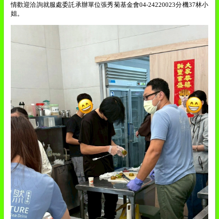
情歡迎洽詢就服處委託承辦單位張秀菊基金會
04-24220023
分機
37
林小
姐。