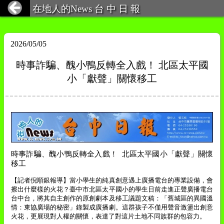
在地人的News 台 中 日 報
2026/05/05
時事詐騙、醜小鴨反轉全入戲！ 北區太平國
小「獻聲」關懷移工
時事詐騙、醜小鴨反轉全入戲！
北區太平國小「獻聲」關懷
移工
【記者倪順銀報導】
當小學生的純真創意遇上廣播電台的專業設備，會
擦出什麼樣的火花？臺中市北區太平國小的學生日前走進正聲廣播電台
台中台，將其自主創作的原創劇本及移工議題文稿：「舊城區的異國溫
情：東協廣場的秘密」錄製成廣播劇。這群孩子不僅用聲音激盪出創意
火花，更展現對人權的關懷，表達了對這片土地不同族群的包容力。