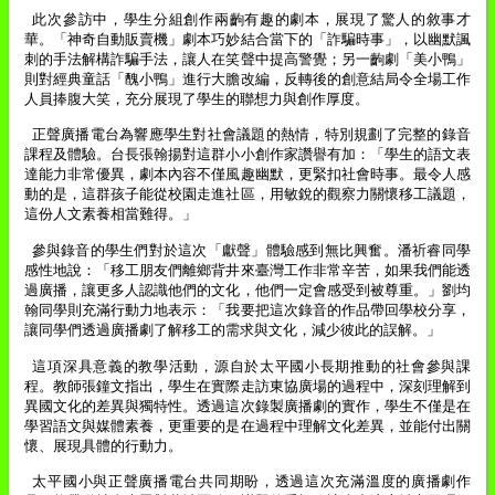
此次參訪中，學生分組創作兩齣有趣的劇本，展現了驚人的敘事才
華。「神奇自動販賣機」劇本巧妙結合當下的「詐騙時事」，以幽默諷
刺的手法解構詐騙手法，讓人在笑聲中提高警覺；另一齣劇「美小鴨」
則對經典童話「醜小鴨」進行大膽改編，反轉後的創意結局令全場工作
人員捧腹大笑，充分展現了學生的聯想力與創作厚度。
正聲廣播電台為響應學生對社會議題的熱情，特別規劃了完整的錄音
課程及體驗。台長張翰揚對這群小小創作家讚譽有加：「學生的語文表
達能力非常優異，劇本內容不僅風趣幽默，更緊扣社會時事。最令人感
動的是，這群孩子能從校園走進社區，用敏銳的觀察力關懷移工議題，
這份人文素養相當難得。」
參與錄音的學生們對於這次「獻聲」體驗感到無比興奮。潘祈睿同學
感性地說：「移工朋友們離鄉背井來臺灣工作非常辛苦，如果我們能透
過廣播，讓更多人認識他們的文化，他們一定會感受到被尊重。」劉均
翰同學則充滿行動力地表示：「我要把這次錄音的作品帶回學校分享，
讓同學們透過廣播劇了解移工的需求與文化，減少彼此的誤解。」
這項深具意義的教學活動，源自於太平國小長期推動的社會參與課
程。教師張鐘文指出，學生在實際走訪東協廣場的過程中，深刻理解到
異國文化的差異與獨特性。透過這次錄製廣播劇的實作，學生不僅是在
學習語文與媒體素養，更重要的是在過程中理解文化差異，並能付出關
懷、展現具體的行動力。
太平國小與正聲廣播電台共同期盼，透過這次充滿溫度的廣播劇作