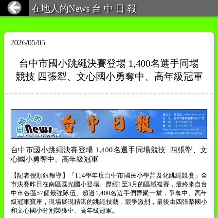
在地人的News 台 中 日 報
2026/05/05
台中市國小跳繩決賽登場 1,400名選手同場
競技 四張犁、文心國小勇奪中、高年級冠軍
台中市國小跳繩決賽登場
1,400
名選手同場競技
四張犁、文
心國小勇奪中、高年級冠軍
【記者倪順銀報導】「
114
學年度台中市國民小學普及化跳繩競賽」全
市決賽昨日在南區國光國小登場。歷經
1
至
3
月的區域複賽，最終來自台
中市各區
57
個最強隊伍、超過
1,400
名選手們齊聚一堂，爭奪中、高年
級冠軍寶座，現場展現精湛的跳繩技藝，競爭激烈，最後由四張犁國小
和文心國小分別榮獲中、高年級冠軍。