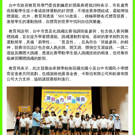
台中市政府教育局專門委員劉姵君於開幕典禮致詞時表示，市長盧秀
燕鼓勵學生從小養成規律運動的好習慣，不僅改善身體組成，還能增強
體適能。此外，教育局透過「
SH150
政策」，積極舉辦各式體育競賽，
激發學生的運動熱情，在體育的世界中找到自信與樂趣。
教育局說明，台中市普及化跳繩比賽強調班級參與，包含個人賽與團
體跳繩，旨在提升學童體適能。跳繩運動對場地、器材的要求相對其他
運動簡單，具備「易學性」、「普及性」，且為符合「班級參與」的精
神，競賽項目設計包含個人跑步跳、開叉跳、體側交互迴旋跳、一跳二
迴旋及團體大跳繩，透過比賽帶動學生個人跳繩技術的精進，也培養班
級練習團體跳繩的默契。
教育局表示，此次競賽由承辦學校南區國光國小及台中市國民小學體
育促進會共同規劃，也感謝維他露基金會、卡斯伯有限公司和鉅睿有限
公司大力支持，協助讓競賽順利進行。