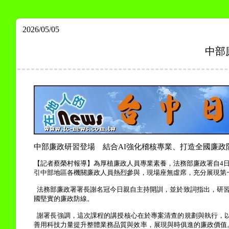
2026/05/05
中部
中部廉政研習登場 結合
AI
強化稽核專業、打造全國廉政
【記者蔡榮村報導】為厚植廉政人員專業素養，法務部廉政署自
4
引中部地區各機關廉政人員熱烈參與，現場座無虛席，充分展現第
法務部廉政署署長謝名冠今日親自主持開訓，並於致詞指出，研
國堅實的廉政防線。
謝署長強調，這次課程的講授核心在於專案清查的規劃與執行，
善用科技力量提升整體業務品質與效率，展現與時俱進的廉政價值