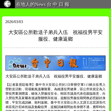
在地人的News 台 中 日 報
2026/03/03
大安區公所歡送子弟兵入伍 祝福役男平安
服役、健康返鄉
大安區公所歡送子弟兵入伍 祝福役男平安服役、健康返鄉
【記者葉晉廷報導】臺中市大安區公所於
2
日舉辦空軍
115
梯次役男入
營歡送活動，現場氣氛溫馨隆重。為維護役男健康，區公所依規定為入
營役男量測體溫，確保入營服役安全。轄區市議員代表也親臨致意，向
入營役男及家屬表達誠摯關懷與祝福，提醒役男服役期間務必照顧好身
體，平安完成訓練、順利返鄉。臺中市大安區公所人文課王志宏課長代
表區長許宏綺祝福及勉勵役男，提醒訓練期間如有身體不適，應即時向