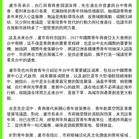
盧市長表示，自己與青商會淵源深厚，先生過去亦曾參與台中青商
會，看到來自各行各業、充滿熱情的青年領袖倍感親切。她感謝青商會
多年來投入公益服務，無論是推動環境永續、改善城鄉風貌，或關注婦
幼、兒少與社會議題，皆展現青年世代的行動力與社會責任，也讓市府
在推動市政時多了一股堅實的民間力量。
談及未來合作，盧市長特別提到，
2027
年國際青年商會亞太大會將於
台中舉辦，這不僅是青商會的重要里程碑，也是台中走向國際的重要契
機。她強調，國際年會落腳台中，將讓亞洲各國優秀青年領袖深入認識
台中，市府將全力配合籌備工作，提供必要協助，攜手打造一場讓世界
看見台中的盛會。
盧市長也向與會青年介紹近年台中市重要建設成果，包括台中國際會
展中心正式啟用、綠美圖落成開放，以及超巨蛋等大型場館陸續推動
中。她指出，台中是全台產業最完整的製造聚落，涵蓋半導體、精密機
械、自行車與光學產業，會展中心的啟用，讓在地企業不必再遠赴海外
行銷，就能讓全球買主走進台中、直接下單，為城市與產業創造更大動
能。
在意見交流中，青商會代表關心青年政策整合、青年創業空間及青農
發展等議題。對此，盧市長表示，市府雖受限於員額與預算，未另設青
年局，但已在勞工局、經發局等局處設置青年專責單位，透過跨局處分
工，提供青年一站式服務，確保資源能實際落地、發揮效益。
針對青年創業，盧市長指出，市府積極活化具文化價值的舊有場域，