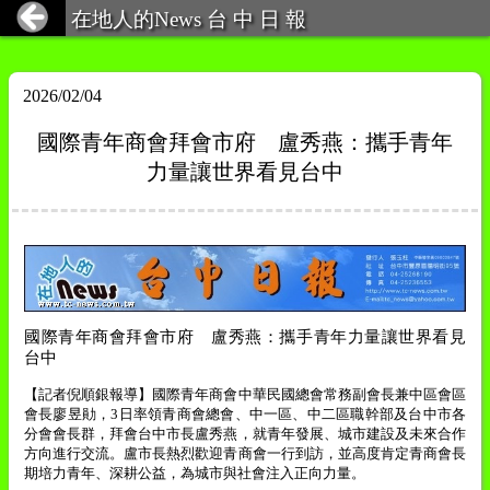
在地人的News 台 中 日 報
2026/02/04
國際青年商會拜會市府 盧秀燕：攜手青年
力量讓世界看見台中
國際青年商會拜會市府 盧秀燕：攜手青年力量讓世界看見
台中
【記者倪順銀報導】國際青年商會中華民國總會常務副會長兼中區會區
會長廖昱勛，
3
日率領青商會總會、中一區、中二區職幹部及台中市各
分會會長群，拜會台中市長盧
秀燕
，就青年發展、城市建設及未來合作
方向進行交流。盧市長熱烈歡迎青商會一行到訪，並高度肯定青商會長
期培力青年、深耕公益，為城市與社會注入正向力量。