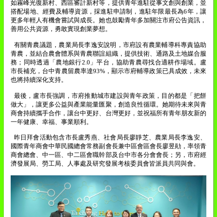
如霧峰光復新村、西區審計新村等，提供青年進駐從事文創與創業，並
搭配場地、經費及輔導資源，採進駐申請制，進駐年限最長為
6
年，讓
更多年輕人有機會嘗試與成長。她也鼓勵青年多加關注市府公告資訊，
善用公共資源，勇敢實現創業夢想。
有關青農議題，農業局長李逸安說明，市府設有農業輔導科專責協助
青農，並結合農會體系與青農聯誼組織，提供技術、通路及土地媒合服
務；同時透過「農地銀行
2.0
」平台，協助青農尋找合適耕作場域。盧
市長補充，台中青農留農率達
93%
，顯示市府輔導政策已具成效，未來
也將持續深化支持。
最後，盧市長強調，市府推動城市建設與青年政策，目的都是「把餅
做大」，讓更多公益與產業能量匯聚，創造良性循環。她期待未來與青
商會持續攜手合作，讓台中更好、台灣更好，並祝福所有青年朋友新的
一年健康、幸福、事業順利。
昨日拜會活動包含市長盧秀燕、社會局長廖靜芝、農業局長李逸安、
國際青年商會中華民國總會常務副會長兼中區會區會長廖昱勛，率領青
商會總會、中一區、中二區會職幹部及台中市各分會會長；另，市府經
濟發展局、勞工局、人事處及研究發展考核委員會皆派員共同與會。