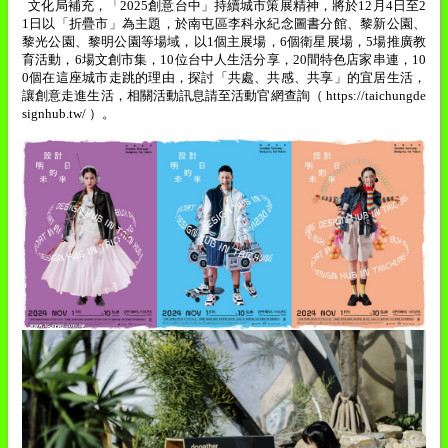
文化局補充，「
2025
創意台中」持續城市策展精神，將於
12
月
4
日至
2
1
日以「折疊市」為主題，於南屯區李科永紀念圖書分館、黎新公園、
黎光公園、黎明公園等場域，以
1
個主展場，
6
個衛星展場，
5
場推廣教
育活動，
6
場文創市集，
10
位台中人生活分享，
20
間特色店家串連，
10
0
個在這座城市走跳的理由，探討「共處、共感、共享」的宜居生活，
讓創意走進生活，相關活動訊息請至活動官網查詢（
https://taichungde
signhub.tw/
）。