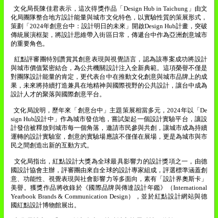
文化局長陳佳君表示，這次得獎作品「
Design Hub in Taichung
」由文
化局團隊整合地方設計能量與城市文化特色，以實驗性質的策展形式，
策劃「
2024
年創意台中：設計明日的未來」開啟
Design Hub
計畫，突破
傳統展演框架，將設計思維帶入街區日常，傳遞台中作為亞洲創意城市
的重要角色。
紅點評審團特別讚賞其創意表現與視覺語言，認為該專案成功將設計
與城市價值緊密結合，為公共機關設計注入全新典範。這項榮譽不僅是
對團隊設計能量的肯定，更代表台中在推動文化創意與城市品牌上的成
果，未來將持續打造兼具在地精神與國際視野的公共設計，讓台中成為
設計人才的聚落與國際創意平台。
文化局說明，歷年來「創意台中」主題策展相當多元，
2024
年以「
De
sign Hub
設計中」作為城市發信地，嘗試架起一個設計實驗平台，讓設
計發信被釋放到城市每一個角落，邀請市民參與共創，讓城市成為持續
運轉的設計實驗室，創意的實驗場應該不僅僅在展場，更是為城市與市
民之間創造出新的互動方式。
文化局指出，紅點設計大獎為全球最具影響力的設計獎項之一，由德
國設計協會主辦，評審團由來自全球的設計專家組成，評選標準涵蓋創
意、功能性、視覺表現與社會影響力等多面向，素有「設計界奧斯卡」
美譽。獲獎作品將收錄於《國際品牌與傳達設計年鑑》（
International
Yearbook Brands & Communication Design
），並於紅點設計網站與德
國紅點設計博物館展出。