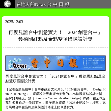
在地人的News 台 中 日 報
2025/12/03
再度見證台中創意實力！「2024創意台中」
獲德國紅點及金點雙項國際設計獎
再度見證台中創意實力！「
2024
創意台中」獲德國紅點及金
點雙項國際設計獎
【記者倪順銀報導】台中市政府文化局以「
2024
創意台中」「
Design H
ub in Taichung
」，獲得設計界奧斯卡美譽的
2025
德國紅點設計大獎—
品牌與傳播設計類（
Brands & Communication Design
）殊榮，在全球近
萬件參賽作品中脫穎而出，同年度亦獲得「
2025
金點設計」標章，充
分展現台中在品牌形象與設計傳達上的卓越實力。