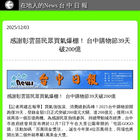
在地人的News 台 中 日 報
2025/12/03
感謝彰雲苗民眾買氣爆棚！ 台中購物節39天
破200億
感謝彰雲苗民眾買氣爆棚！
台中購物節
39
天破
200
億
【記者周建志報導】買氣強強滾、消費續創高峰！
2025
台中購物節開
跑僅
39
天，登錄金額
1
日正式突破
200
億元大關、達
208
億元，僅用
16
天
就再添一個百億商機。為感謝民眾熱情參與、持續帶動城市經濟，台中
市政府經發局宣布將於
12
月
7
日下午在大里公園舉辦的「屯區
GOGO
購」活動加碼「百萬現金獎項」，誕生今年第
4
位百萬得主，同場也將
開出第二個外籍專屬
1
萬美金大獎。