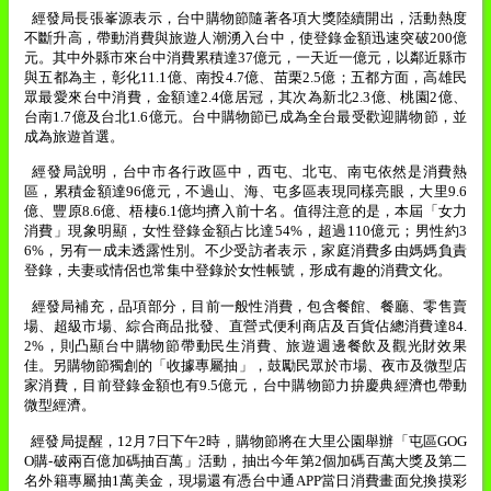
經發局長張峯源表示，台中購物節隨著各項大獎陸續開出，活動熱度
不斷升高，帶動消費與旅遊人潮湧入台中，使登錄金額迅速突破
200
億
元。其中外縣市來台中消費累積達
37
億元，一天近一億元，以鄰近縣市
與五都為主，彰化
11.1
億、南投
4.7
億、苗栗
2.5
億；五都方面，高雄民
眾最愛來台中消費，金額達
2.4
億居冠，其次為新北
2.3
億、桃園
2
億、
台南
1.7
億及台北
1.6
億元。台中購物節已成為全台最受歡迎購物節，並
成為旅遊首選。
經發局說明，台中市各行政區中，西屯、北屯、南屯依然是消費熱
區，累積金額達
96
億元，不過山、海、屯多區表現同樣亮眼，大里
9.6
億、豐原
8.6
億、梧棲
6.1
億均擠入前十名。值得注意的是，本屆「女力
消費」現象明顯，女性登錄金額占比達
54%
，超過
110
億元；男性約
3
6%
，另有一成未透露性別。不少受訪者表示，家庭消費多由媽媽負責
登錄，夫妻或情侶也常集中登錄於女性帳號，形成有趣的消費文化。
經發局補充，品項部分，目前一般性消費，包含餐館、餐廳、零售賣
場、超級市場、綜合商品批發、直營式便利商店及百貨佔總消費達
84.
2%
，則凸顯台中購物節帶動民生消費、旅遊週邊餐飲及觀光財效果
佳。另購物節獨創的「收據專屬抽」，鼓勵民眾於市場、夜市及微型店
家消費，目前登錄金額也有
9.5
億元，台中購物節力拚慶典經濟也帶動
微型經濟。
經發局提醒，
12
月
7
日下午
2
時，購物節將在大里公園舉辦「屯區
GOG
O
購
-
破兩百億加碼抽百萬」活動，抽出今年第
2
個加碼百萬大獎及第二
名外籍專屬抽
1
萬美金，現場還有憑台中通
APP
當日消費畫面兌換摸彩