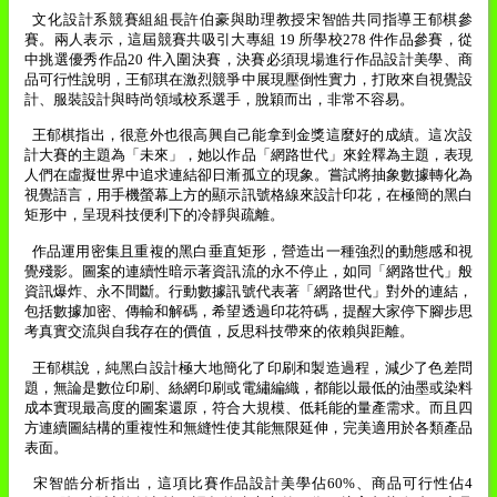
文化設計系競賽組組長許伯豪與助理教授宋智皓共同指導王郁棋參
賽。兩人表示，這屆競賽共吸引大專組
19
所學校
278
件作品參賽，從
中挑選優秀作品
20
件入圍決賽，決賽必須現場進行作品設計美學、商
品可行性說明，王郁琪在激烈競爭中展現壓倒性實力，打敗來自視覺設
計、服裝設計與時尚領域校系選手，脫穎而出，非常不容易。
王郁棋指出，很意外也很高興自己能拿到金獎這麼好的成績。這次設
計大賽的主題為「未來」，她以作品「網路世代」來銓釋為主題，表現
人們在虛擬世界中追求連結卻日漸孤立的現象。嘗試將抽象數據轉化為
視覺語言，用手機螢幕上方的顯示訊號格線來設計印花，在極簡的黑白
矩形中，呈現科技便利下的冷靜與疏離。
作品運用密集且重複的黑白垂直矩形，營造出一種強烈的動態感和視
覺殘影。圖案的連續性暗示著資訊流的永不停止，如同「網路世代」般
資訊爆炸、永不間斷。行動數據訊號代表著「網路世代」對外的連結，
包括數據加密、傳輸和解碼，希望透過印花符碼，提醒大家停下腳步思
考真實交流與自我存在的價值，反思科技帶來的依賴與距離。
王郁棋說，純黑白設計極大地簡化了印刷和製造過程，減少了色差問
題，無論是數位印刷、絲網印刷或電繡編織，都能以最低的油墨或染料
成本實現最高度的圖案還原，符合大規模、低耗能的量產需求。而且四
方連續圖結構的重複性和無縫性使其能無限延伸，完美適用於各類產品
表面。
宋智皓分析指出，這項比賽作品設計美學佔
60%
、商品可行性佔
4