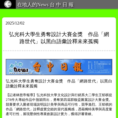
在地人的News 台 中 日 報
2025/12/02
弘光科大學生勇奪設計大賽金獎 作品「網
路世代」以黑白語彙詮釋未來孤獨
弘光科大學生勇奪設計大賽金獎 作品「網路世代」以黑白
語彙詮釋未來孤獨
【記者林慈帝報導】弘光科技大學文化設計與行銷系大二學生王郁棋從
278
件大專組作品中脫穎而出，勇奪第四屆群馥盃圖案設計大賽金獎。
競賽要求入圍者現場說明設計美學與商品可行性，競爭激烈。王郁棋的
作品「網路世代」詮釋虛實交錯的當代孤獨感，憑藉獨特美學與高度量
產可行性，展現壓倒性專業創新設計實力，獲得評審青睞。