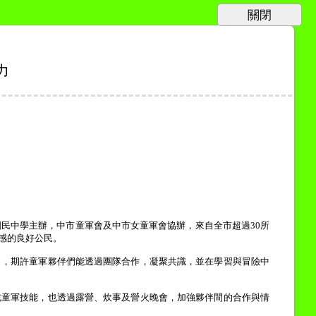
力
國民中學主辦，中市童軍會及中市女童軍會協辦，來自全市超過
30
所
感的良好公民。
」，期許童軍夥伴們能透過團隊合作，凝聚共識，並在學習與冒險中
戰童軍技能，也透過露營、炊事及營火晚會，加強夥伴間的合作與情