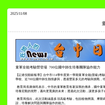
2025/11/08
童軍全能考驗營登場
700
位國中師生培養團隊協作能力
【記者倪順銀報導】台中市
114
學年度第一學期童軍全能
(
晉級
)
考
學校、近
700
位國中師生熱情參與，透過豐富多元的考驗與挑戰，
教育局長蔣偉民表示，中市的童軍教育有著深厚的傳承，國中童
培養宏觀的視野，邁向更寬廣的未來；透過此次活動，讓更多孩子
教育局指出，此次活動涵蓋多項高級考驗，包括植物辨識、摩斯
誼，培養解決問題與團隊協作的能力。