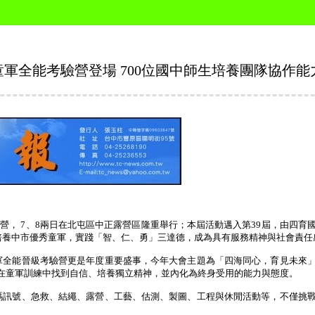
童軍全能考驗營登場 700位國中師生培養團隊協作能
驗營，
7
、
8
兩日在北屯區中正露營區隆重舉行；本屆活動邁入第
39
屆，由四育
培養中市優秀童軍，實踐「智、仁、勇」三達德，成為具有服務精神與社會責任
軍全能晉級考驗營更是年度重要盛事，今年大會主題為「四海同心，育見未來
在童軍訓練中找到自信、培養獨立精神，並內化為終身受用的能力與態度。
碼訊號、急救、結繩、露營、工藝、估測、製圖、工程與休閒活動等，不僅挑