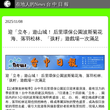
在地人的News 台 中 日 報
2025/11/08
迎「立冬」遊山城！ 后里環保公園波斯菊花
海、落羽松林、「孩籽」遊戲場一次滿足
迎「立冬」遊山城！
后里環保公園波斯菊花海、落羽松林、
「孩籽」遊戲場一次滿足
【記者陳進林報導】
台中市后里環保公園近日迎來最浪漫、最有活力的
季節景致！台中市政府建設局指出，
7
日適逢二十四節氣「立冬」，園
區內約
0.5
公頃的波斯菊花海即將盛放，紅、白、粉、橘交織成夢幻畫
布，落羽松林近期也悄然轉色，構成專屬深秋的雙色盛景，成為假日放
鬆的理想去處，吸引大批遊客與攝影愛好者前來取景拍照，現場人潮絡