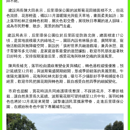
繹不絕。
建設局長陳大田表示，后里環保公園的波斯菊花田雖面積不大，但花
色混搭、花形輕盈，襯以
11
月溫暖陽光與藍天草地，畫面柔美如詩；加
上落羽松林正值轉色初期，層次色彩交疊，展現秋日專屬的迷人韻味，
成為市民野餐、散步、賞景的熱門去處。
建設局表示，后里環保公園位於后里區堤防路北側，總面積達
17
公
頃，是當地規模最大的綠地之一，園區內設有林蔭步道、廣闊草坡、寵
物活動區與無障礙空間，新設的「孩籽世界共融遊戲場」兼具休憩、親
子育樂等多元功能，是家庭遊客最愛的遊憩據點，歡迎市民朋友趁著秋
日好時光，安排假期漫遊后里，感受花海與秋林交織的浪漫風景。
陳局長補充，落羽松由濃綠漸變金黃與橘紅，轉色過程緩慢優雅，預
計延續至
12
月初，與波斯菊盛開期錯開，形成季節錯落的美麗景觀。午
後陽光灑落時，花海與松林光影交織，吸引不少攝影好手爭相捕捉冬日
絕景，歡迎市民把握花期與轉色期，親自感受自然四季的細膩變化。
市府也提醒，賞花時請共同維護環境整潔，不踩踏花卉、不攀折植
栽，讓自然美景長久延續。波斯菊花期可望持續至
12
月中旬，落羽松轉
色也將於
12
月底迎來尾聲，誠摯邀請民眾攜家帶眷，走進后里環保公
園，在繽紛秋冬色中留下專屬城市記憶。