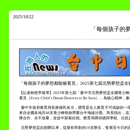
2025/10/22
「每個孩子的夢
「每個孩子的夢想都能被看見」
2025
第七屆北勢夢想盃全
【記者林慈帝報導】
2025
年第七屆「臺中市北勢夢想盃全國青少棒
看見（
Every Child
’
s Dream Deserves to Be Seen
）」為核心精神，象
臺中市政府教育局長蔣偉民表示，體育是全人教育不可或缺的一
來自全國各地共
48
支青少棒勁旅齊聚台中海線沙鹿。局長指出，這
隊合作、永不放棄，並從中探索自我。教育局將持續與學校、社區
北勢夢想盃自創辦以來，從最初草創的
16
支隊伍，發展至今日的