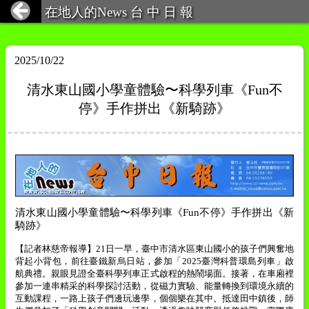
在地人的News 台 中 日 報
2025/10/22
清水東山國小學童體驗〜科學列車《Fun不
停》手作拼出《新騎跡》
清水東山國小學童體驗
〜
科學列車《
Fun
不停》手作拼出《新
騎跡》
【記者林慈帝報導】
21
日一早，臺中市清水區東山國小的孩子們興奮地
背起小背包，前往臺鐵新烏日站，參加「
2025
臺灣科普環島列車」啟
航典禮。親眼見證全臺科學列車正式啟程的熱鬧場面。接著，在車廂裡
參加一連串精采的科學探討活動，從磁力實驗、能量轉換到環境永續的
互動課程，一路上孩子們邊玩邊學，個個樂在其中。抵達田中鎮後，師