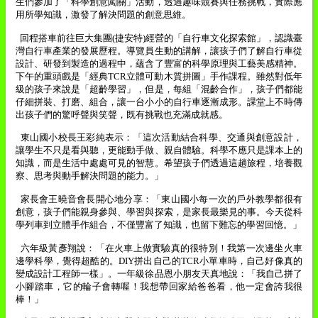
生們參加了「科學創意闖關」活動，透過趣味競賽與任務挑戰，實際應
用所學知識，激發了解決問題的創意思維。
回程搭車前往巨大集團
(
捷安特
)
經營的「自行車文化探索館」，認識臺
灣自行車產業的發展歷程。導覽員生動的講解，讓孩子們了解自行車從
設計、研發到製造的過程中，蘊含了豐富的科學原理與工藝美感精神。
下午的重頭戲是「經典
TCR
立體可動木質拼圖」手作課程。雖然對低年
級的孩子來說是「超齡學習」，但是，每組「混齡合作」，孩子們都能
仔細拼裝、打磨、組合，讓一台小小的自行車逐漸成形。課堂上不時傳
出孩子們的驚呼聲與笑聲，既有挑戰也充滿成就感。
東山國小校長王彩純表示：「這次活動結合科學、交通與創意設計，
讓學生不只是看與聽，更能動手做、親自體驗。科學不應只是課本上的
知識，而是生活中處處可見的智慧。希望孩子們透過這趟旅程，培養觀
察、思考與動手解決問題的能力。」
家長會王曉音會長開心地分享：「東山國小每一次的戶外教學都很有
創意，孩子們能親身參與、學習與探索，是家長最樂見的事。今天從科
學列車到立體手作組合，不僅豐富了知識，也留下難忘的學習回憶。」
六年級黃彥翔說：「在火車上做實驗真的很特別！我第一次邊坐火車
邊學科學，覺得超酷的。
DIY
拼出自己的
TCR
小單車時，自己好像真的
變成設計工程師一樣」。一年級徐品恩小朋友天真地說：「我自己拼了
小腳踏車，它的輪子會轉喔！我想帶回家給爸爸看，他一定會誇我很
棒！」