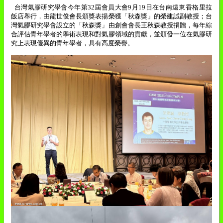
台灣氣膠研究學會今年第
32
屆會員大會
9
月
19
日在台南遠東香格里拉
飯店舉行，由龍世俊會長頒獎表揚榮獲「秋森獎」的榮建誠副教授；台
灣氣膠研究學會設立的「秋森獎」由創會會長王秋森教授捐贈，每年綜
合評估青年學者的學術表現和對氣膠領域的貢獻，並頒發一位在氣膠研
究上表現優異的青年學者，具有高度榮譽。