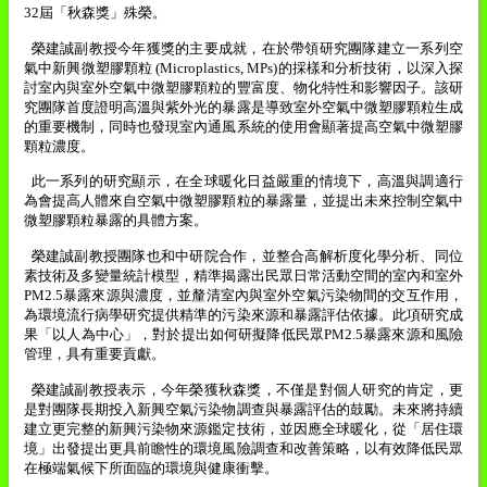
32
屆「秋森獎」殊榮。
榮建誠副教授今年獲獎的主要成就，在於帶領研究團隊建立一系列空
氣中新興微塑膠顆粒
(Microplastics, MPs)
的採樣和分析技術，以深入探
討室內與室外空氣中微塑膠顆粒的豐富度、物化特性和影響因子。該研
究團隊首度證明高溫與紫外光的暴露是導致室外空氣中微塑膠顆粒生成
的重要機制，同時也發現室內通風系統的使用會顯著提高空氣中微塑膠
顆粒濃度。
此一系列的研究顯示，在全球暖化日益嚴重的情境下，高溫與調適行
為會提高人體來自空氣中微塑膠顆粒的暴露量，並提出未來控制空氣中
微塑膠顆粒暴露的具體方案。
榮建誠副教授團隊也和中研院合作，並整合高解析度化學分析、同位
素技術及多變量統計模型，精準揭露出民眾日常活動空間的室內和室外
PM2.5
暴露來源與濃度，並釐清室內與室外空氣污染物間的交互作用，
為環境流行病學研究提供精準的污染來源和暴露評估依據。此項研究成
果「以人為中心」，對於提出如何研擬降低民眾
PM2.5
暴露來源和風險
管理，具有重要貢獻。
榮建誠副教授表示，今年榮獲秋森獎，不僅是對個人研究的肯定，更
是對團隊長期投入新興空氣污染物調查與暴露評估的鼓勵。未來將持續
建立更完整的新興污染物來源鑑定技術，並因應全球暖化，從「居住環
境」出發提出更具前瞻性的環境風險調查和改善策略，以有效降低民眾
在極端氣候下所面臨的環境與健康衝擊。