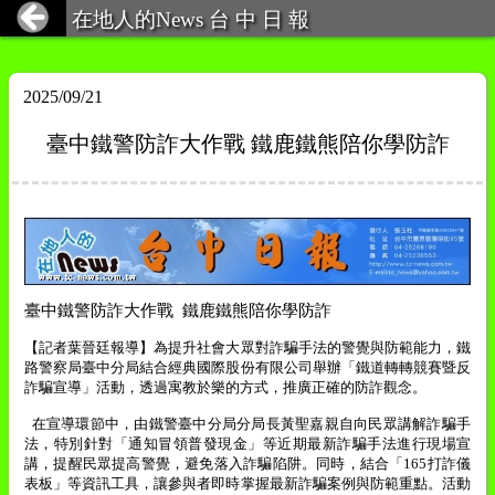
在地人的News 台 中 日 報
2025/09/21
臺中鐵警防詐大作戰 鐵鹿鐵熊陪你學防詐
臺中鐵警防詐大作戰
鐵鹿鐵熊陪你學防詐
【記者葉晉廷報導】
為提升社會大眾對詐騙手法的警覺與防範能力，鐵
路警察局
臺中
分局結合經典國際股份有限公司舉辦「鐵道轉轉競賽暨反
詐騙宣導」活動，透過寓教於樂的方式，推廣正確的防詐觀念。
在宣導環節中，由鐵警臺中分局分局長黃聖嘉親自向民眾講解詐騙手
法，特別針對「通知冒領普發現金」等近期最新詐騙手法進行現場宣
講，提醒民眾提高警覺，避免落入詐騙陷阱。同時，結合「
165
打詐儀
表板」等資訊工具，讓參與者即時掌握最新詐騙案例與防範重點。活動