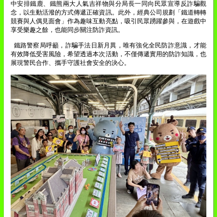
中安排鐵鹿、鐵熊兩大人氣吉祥物與分局長一同向民眾宣導反詐騙觀
念，以生動活潑的方式傳遞正確資訊。此外，經典公司規劃「鐵道轉轉
競賽與人偶見面會」作為趣味互動亮點，吸引民眾踴躍參與，在遊戲中
享受樂趣之餘，也能同步關注防詐資訊。
鐵路警察局呼籲，詐騙手法日新月異，唯有強化全民防詐意識，才能
有效降低受害風險，希望透過本次活動，不僅傳遞實用的防詐知識，也
展現警民合作、攜手守護社會安全的決心。