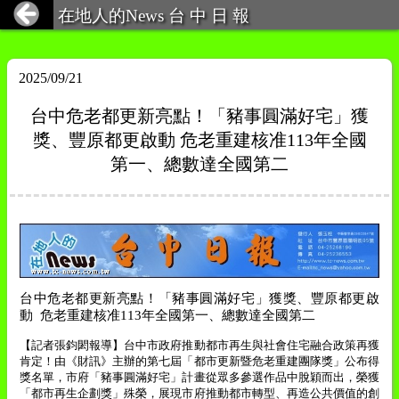
在地人的News 台 中 日 報
2025/09/21
台中危老都更新亮點！「豬事圓滿好宅」獲
獎、豐原都更啟動 危老重建核准113年全國
第一、總數達全國第二
台中危老都更新亮點！「豬事圓滿好宅」獲獎、豐原都更啟
動
危老重建核准
113
年全國第一、總數達全國第二
【記者張鈞閎報導】台中市政府推動都市再生與社會住宅融合政策再獲
肯定！由《財訊》主辦的第七屆「都市更新暨危老重建團隊獎」公布得
獎名單，市府「豬事圓滿好宅」計畫從眾多參選作品中脫穎而出，榮獲
「都市再生企劃獎」殊榮，展現市府推動都市轉型、再造公共價值的創