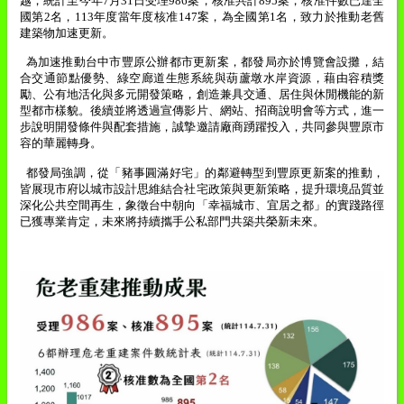
越，統計至今年
7
月
31
日受理
986
案，核准共計
895
案，核准件數已達全
國第
2
名，
113
年度當年度核准
147
案，為全國第
1
名，致力於推動老舊
建築物加速更新。
為加速推動台中市豐原公辦都市更新案，都發局亦於博覽會設攤，結
合交通節點優勢、綠空廊道生態系統與葫蘆墩水岸資源，藉由容積獎
勵、公有地活化與多元開發策略，創造兼具交通、居住與休閒機能的新
型都市樣貌。後續並將透過宣傳影片、網站、招商說明會等方式，進一
步說明開發條件與配套措施，誠摯邀請廠商踴躍投入，共同參與豐原市
容的華麗轉身。
都發局強調，從「豬事圓滿好宅」的鄰避轉型到豐原更新案的推動，
皆展現市府以城市設計思維結合社宅政策與更新策略，提升環境品質並
深化公共空間再生，象徵台中朝向「幸福城市、宜居之都」的實踐路徑
已獲專業肯定，未來將持續攜手公私部門共築共榮新未來。