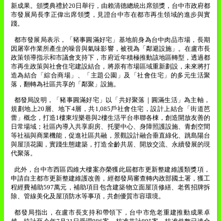
新成果。頒獎典禮於
20
日舉行，由賴清德總統出席頒獎，台中市政府都
市發展局長李正偉出席領獎，見證台中市在都市再生領域的進步與實
踐。
都市發展局表示，「豬事圓滿好宅」基地前身為台中肉品市場，長期
因屠宰作業所產生的噪音與氣味影響，被視為「鄰避設施」。在盧市長
政策領導指示和市議會支持下，市府近年積極推動該地區轉型，透過都
市再生政策與社會住宅建設結合，將原有市場區域重新劃設，未來將打
造為結合「綜合商場」、「主題公園」及「社會住宅」的多元生活聚
落，翻轉為社區共享的「鄰聚」設施。
都發局說明，「豬事圓滿好宅」以「共好聚落｜圓滿生活」為主軸，
規劃地上
20
層、地下
4
層，共
1,085
戶社會住宅，設計上結合「街道芭
蕾」概念，打造
1
樓東埕樂巷與
2
樓生活平台串聯各棟，創造開放友善的
日常場域；社區內導入共享廚房、托嬰中心、身障照護設施、青創空間
等社福與商業機能，促進社區共融，景觀設計融合垂直綠化、跳島陽台
與屋頂花園，實踐生態建築，打造全齡共居、開放交流、永續發展的現
代聚落。
此外，台中市西區四維大樓案亦榮獲此屆都市更新整建維護類獎項，
申請自主都市更新整建維護改善，經都發局審查轉內政部國土署，獲工
程經費補助
597
萬元，補助項目包含建築物立面屋頂修繕、老舊招牌拆
除、管線美化及屋頂防水等事項，共創優質市容環境。
都發局指出，在盧市長支持和帶領下，台中市危老重建推動成果卓