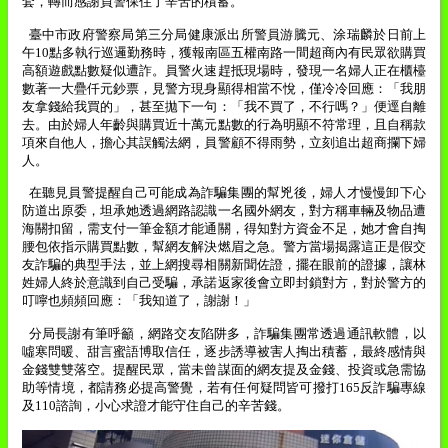
套，轉而感謝員警保住了辛苦的積蓄。
臺中市政府警察局第
三分局健康派出所
警員游騰元、涂瑞麟於日前上
午
10
點多執行巡邏勤務時，獲報南區五權南路一間超商內有民眾欲購買
高額遊戲點數疑似遭詐。員警火速趕抵現場時，發現一名婦人正在櫃檯
數著一大疊仟元鈔票，見警方現身顯得相當不悅，僅冷冷回應：「我朋
友拿錢給我買的」，甚至拋下一句：「我不買了，不行嗎？」便逕自離
去。由於婦人年齡與購買近十萬元點數的行為明顯不符常理，且自稱款
項來自他人，擔心其誤觸法網，員警顧不得雨勢，立刻追出超商攔下婦
人。
在聽見員警提醒自己可能成為詐騙集團的幫兇後，婦人才慢慢卸下心
防道出原委，坦承她透過網路認識一名國外網友，對方稱車輛及物品遭
海關扣留，需支付一筆金額才能通關，得知對方資金不足，她才會自掏
腰包依指示購買點數，幫網友解決燃眉之急。警方當場揭露這正是假交
友詐騙的典型手法，並上網搜尋相關新聞佐證，擺在眼前的證據，讓林
姓婦人終於意識到自己受騙，承諾返家後會立即封鎖對方，對於警方的
叮嚀也頻頻回應：「我知道了，謝謝！」
分局長謝有筆呼籲，網路交友陷阱多，詐騙集團常透過通訊軟體，以
噓寒問暖、甜言蜜語博取信任，逐步誘導被害人掏出積蓄，最終感情與
金錢雙雙落空。提醒民眾，當未曾謀面的網友提及金錢、投資或急需協
助等情境，都請務必提高警覺，若有任何疑問皆可撥打
165
反詐騙專線
及
110
諮詢，小心求證才能守住自己的辛苦錢。