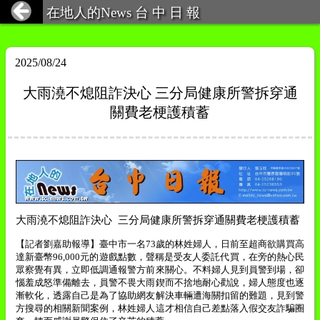
在地人的News 台 中 日 報
2025/08/24
大雨澆不熄阻詐決心 三分局健康所警拆穿通
關費老梗護積蓄
大雨澆不熄阻詐決心
三分局健康所警拆穿通關費老梗護積蓄
【記者劉嘉助報導】臺中市一名
73
歲的林姓婦人，日前至超商欲購買高
達新臺幣
96,000
元的遊戲點數，聲稱是受友人委託代買，在旁的熱心民
眾察覺有異，立即低調通報警方前來關心。不料婦人見到員警到場，卻
惱羞成怒準備離去，員警不畏大雨鍥而不捨地耐心勸說，婦人態度也逐
漸軟化，透露自己是為了協助網友解決車輛遭海關扣留的難題，見到警
方搜尋的相關新聞案例，林姓婦人這才相信自己差點落入假交友詐騙圈