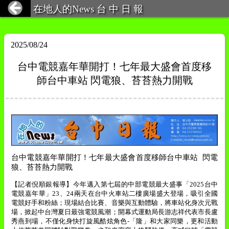
在地人的News 台 中 日 報
2025/08/24
台中電競嘉年華開打！七年最大盛會首度移
師台中車站 閃電狼、苔苔熱力開戰
台中電競嘉年華開打！七年最大盛會首度移師台中車站
閃電
狼、苔苔熱力開戰
【記者倪順銀報導】今年邁入第七屆的中部電競最大盛事「
2025
台中
電競嘉年華」
23
、
24
兩天在台中火車站二樓廣場盛大登場，吸引全國
電競好手和粉絲；現場結合比賽、音樂與互動體驗，將車站化身次元戰
場，掀起中台灣夏日最強電競風潮；開幕式運動局長游志祥代表市長盧
秀燕到場，不僅化身快打旋風酷炫角色
-
「隆」和大家同樂，更和活動