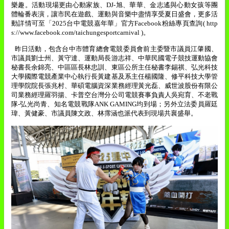
樂趣。活動現場更由心動家族、
DJ-
旭、華華、金志遙與心動女孩等團
體輪番表演，讓市民在遊戲、運動與音樂中盡情享受夏日盛會，更多活
動詳情可至「
2025
台中電競嘉年華」官方
Facebook
粉絲專頁查詢
( http
s://www.facebook.com/taichungesportcarnival )
。
昨日活動，包含台中市體育總會電競委員會前主委暨市議員江肇國、
市議員劉士州、黃守達、運動局長游志祥、中華民國電子競技運動協會
秘書長余錦亮、中區區長林忠訓、東區公所主任秘書李錫祺、弘光科技
大學國際電競產業中心執行長黃建基及系主任楊國隆、修平科技大學管
理學院院長張兆村、華碩電腦資深業務經理黃光磊、威世波股份有限公
司業務經理羅羽揚、卡普空台灣分公司電競賽事負責人吳宛育、不老戰
隊
-
弘光尚青、知名電競戰隊
ANK GAMING
均到場；另外立法委員羅廷
瑋、黃健豪、市議員陳文政、林霈涵也派代表到現場共襄盛舉。