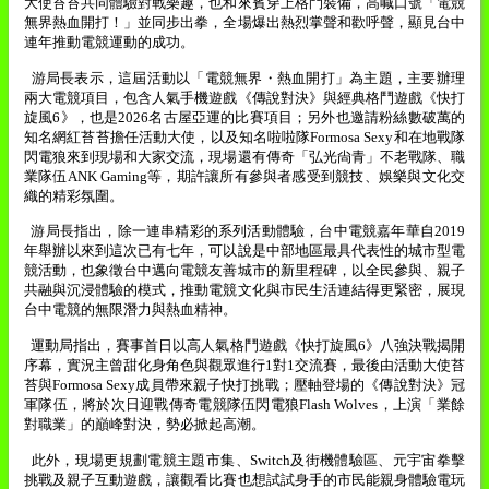
大使苔苔共同體驗對戰樂趣，也和來賓穿上格鬥裝備，高喊口號「電競
無界
熱血開打！」並同步出拳，全場爆出熱烈掌聲和歡呼聲，顯見台中
連年推動電競運動的成功。
游局長表示，這屆活動以「電競無界・熱血開打」為主題，主要辦理
兩大電競項目，包含人氣手機遊戲《傳說對決》與經典格鬥遊戲《快打
旋風
6
》，也是
2026
名古屋亞運的比賽項目；另外也邀請粉絲數破萬的
知名網紅苔苔擔任活動大使，以及知名啦啦隊
Formosa Sexy
和在地戰隊
閃電狼來到現場和大家交流，現場還有傳奇「弘光尙青」不老戰隊、職
業隊伍
ANK Gaming
等，期許讓所有參與者感受到競技、娛樂與文化交
織的精彩氛圍。
游局長指出，除一連串精彩的系列活動體驗，台中電競嘉年華自
2019
年舉辦以來到這次已有七年，可以說是中部地區最具代表性的城市型電
競活動，也象徵台中邁向電競友善城市的新里程碑，以全民參與、親子
共融與沉浸體驗的模式，推動電競文化與市民生活連結得更緊密，展現
台中電競的無限潛力與熱血精神。
運動局指出，賽事首日以高人氣格鬥遊戲《快打旋風
6
》八強決戰揭開
序幕，實況主曾甜化身角色與觀眾進行
1
對
1
交流賽，最後由活動大使苔
苔與
Formosa Sexy
成員帶來親子快打挑戰；壓軸登場的《傳說對決》冠
軍隊伍，將於次日迎戰傳奇電競隊伍閃電狼
Flash Wolves
，上演「業餘
對職業」的巔峰對決，勢必掀起高潮。
此外，現場更規劃電競主題市集、
Switch
及街機體驗區、元宇宙拳擊
挑戰及親子互動遊戲，讓觀看比賽也想試試身手的市民能親身體驗電玩