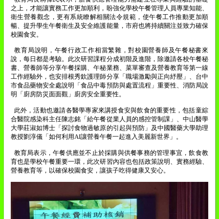
之上，才能讓實務工作更加順利，盼強化學校午餐管理人員專業知能、
衛生營養觀念，更有系統瞭解相關法令規範，使午餐工作推動更加順
暢、提升學生午餐衛生及安全維護能量，市府也將持續關注並致力確保
校園食安。
教育局說明，午餐行政工作相當繁雜，對校園營養師及午餐秘書來
說，每日都是考驗。此次研習課程分成初階及進階，除邀請各校午餐秘
書、營養師等分享午餐採購、午秘業務、菜單審查及營養教育等第一線
工作經驗外，也安排根秀欽護理師分享「職場激勵與正向紓壓」、台中
市食品藥物安全處說明「食品中毒預防與處置流程」重要性、消防局說
明「廚房防災面面觀」廚房安全重要性。
此外，活動也邀請各醫學專家來講授食安與飲食的重要性，包括童綜
合醫院感染科主任陳志銘「給午餐從業人員的感控管制課」、中山醫學
大學莊淑如博士「探討食物過敏原的引起與預防」及中國醫藥大學助理
教授劉淳儀「如何利用
AI
讓營養午餐一起進入美麗新世界」。
教育局表示，午餐供應並不止於採購與供餐事務的管理事宜，飲食教
育也是學校午餐重要一環，此次研習內容也包括政策說明、實務經驗、
營養教育等，以確保校園食安，讓孩子吃得健康又安心。