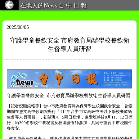
在地人的News 台 中 日 報
2025/08/05
守護學童餐飲安全 市府教育局辦學校餐飲衛
生督導人員研習
守護學童餐飲安全
市府教育局辦學校餐飲衛生督導人員研習
【記者倪順銀報導】台中市政府教育局為保障學生校園飲食安全，暑假
期間在惠文高中歌劇院舉行「
114
年台中市立高級中等以下學校餐飲衛
生督導人員研習」，初階班
4
、
5
兩日登場，進階班將於
8
月
11
、
12
日舉
行，約
300
名學校午餐秘書及校園營養師參加，共同守護台中市校園午
餐食安。
教育局長蔣偉民表示，膳食供應管理能力需建立在專業與經驗的基礎