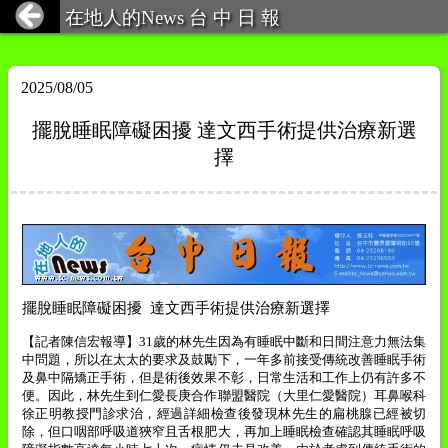
在地人的News 台 中 日 報
2025/08/05
擺脫睡眠障礙困擾 達文西手術提供治療新選
擇
擺脫睡眠障礙困擾
達文西手術提供治療新選擇
【記者陳信宏報導】
31
歲的林先生因為有睡眠中斷和日間注意力無法集
中問題，所以在太太的要求及鼓勵下，一年多前接受傳統改善睡眠手術
及鼻中隔矯正手術，但是術後效果不彰，日常生活和工作上仍有許多不
便。因此，林先生到仁愛長庚合作聯盟醫院（大里仁愛醫院）耳鼻喉科
徐正明教授門診求治，經過詳細檢查後發現林先生的扁桃腺已經被切
除，但口咽部呼吸道狹窄且舌根肥大，再加上睡眠檢查確認其睡眠呼吸