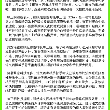
障礙指數高達每小時七十次，病情仍未見改善。由於考慮到傳統手術的
局限，所以決定採用達文西機械手臂手術治療。林先生術後的痛感輕
微，傷口恢復良好，感受到睡眠品質有明顯改善，大幅提升生活品質。
徐正明教授表示，睡眠阻塞性呼吸中止症（
OSA
）是一種常見症狀，
病人在睡眠時因為上呼吸道反覆塌陷而導致氣流中斷，進而影響血中氧
氣濃度，這樣不僅會導致病人夜間睡眠質量下降，還可能會引發白天精
神不佳和頭痛症狀，嚴重時甚至增加心血管等全身性疾病的風險。至於
一般的成因包括：上呼吸道結構異常、因肥胖形成頸部脂肪堆積導致呼
吸道狹窄或塌陷等。
針對治療睡眠阻塞性呼吸中止症，除了輔助性治療可選用陽壓呼吸器
或是止鼾牙套之外，還有傳統的扁桃腺切除術、懸壅垂顎咽成形術等，
不過，傳統手術有可能會出現吞嚥困難、傷口疼痛等後遺症。有鑑於林
先生接受傳統扁桃腺切除術後，仍然無法擺脫睡眠障礙困擾，所以選擇
達文西機械手臂手術處理其口咽部呼吸道狹窄和舌根肥大問題。
隨著醫療科技進步，達文西機械手臂手術現已被應用於治療睡眠阻塞
性呼吸中止症，能夠解決傳統睡眠手術未能克服的挑戰。由於達文西機
械手臂手術具有高靈活性、
3D
立體影像可放大、出血量少，以及恢復
較快的優點，以精準操作優勢有效處理傳統手術難以觸及的部位，為睡
眠阻塞性呼吸中止症病人提供一種新的治療選擇。
徐正明教授提醒，雖然達文西機械手臂手術有改善睡眠障礙效果，但
是也需要嚴格的術前評估和專業的術後照護以確保安全。隨著達文西機
械手臂手術的創新應用，讓許多有嚴重睡眠障礙的病人看到改善生活品