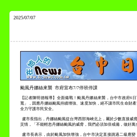
2025/07/07
颱風丹娜絲來襲
市府宣布
7/7
停班停課
【記者陳明德報導】全面備戰！颱風丹娜絲來襲，台中市政府
6
日
寬」，因應丹娜絲颱風持續增強、速度加快，絕不讓市民生命財產
全力守護市民安全。
盧市長指出，丹娜絲颱風從台灣西部海峽北上，屬於少數直接威
災情，「不能輕忽丹娜絲颱風的威脅，我們必須加倍戒備，做好萬
盧市長表示，由於颱風加快增強，台中市決定直接跳過二級應變