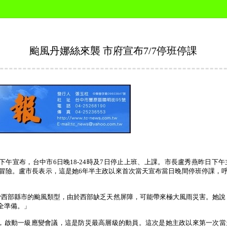
颱風丹娜絲來襲 市府宣布7/7停班停課
下午宣布，台中市
6
日晚
18-24
時及
7
日停止上班、上課。市長盧秀燕昨日下午
冒險。盧市長表示，這是她
6
年半主政以來首次當天宣布當日晚間停班停課，
脅西部縣市的颱風類型，由於西部缺乏天然屏障，可能帶來極大風雨災害。她說
全準備。」
，啟動一級應變會議，這是防災最高層級的動員。這次是她主政以來第一次當