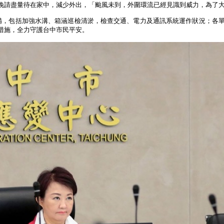
晚請盡量待在家中，減少外出，「颱風未到，外圍環流已經見識到威力，為了
備，包括加強水溝、箱涵巡檢清淤，檢查交通、電力及通訊系統運作狀況；各
措施，全力守護台中市民平安。