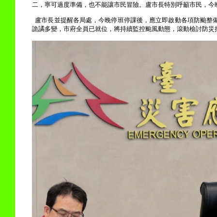
二，寧可過度準備，也不能讓市民冒險。盧市長特別呼籲市民，今
盧市長並提醒各局處，今晚停班停課後，應立即啟動各項防颱整
詭譎多變，市府全員已就位，將持續監控颱風動態，滾動檢討防災