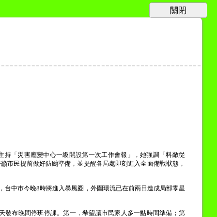
主持「災害應變中心一級開設第一次工作會報」，她強調「料敵從
呼籲市民提前做好防颱準備，並提醒各局處即刻進入全面備戰狀態，
，台中市今晚
8
時將進入暴風圈，外圍環流已在前兩日造成局部零星
天發布晚間停班停課。第一，希望讓市民家人多一點時間準備；第