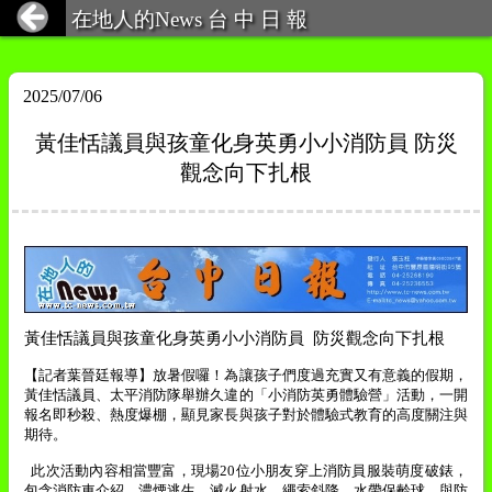
在地人的News 台 中 日 報
2025/07/06
黃佳恬議員與孩童化身英勇小小消防員 防災
觀念向下扎根
黃佳恬議員與孩童化身英勇小小消防員
防災觀念向下扎根
【記者葉晉廷報導】
放暑假囉！為讓孩子們度過充實又有意義的假期，
黃佳恬議員、太平消防隊舉辦久違的「小消防英勇體驗營」活動，一開
報名即秒殺、熱度爆棚，顯見家長與孩子對於體驗式教育的高度關注與
期待。
此次活動內容相當豐富，現場
20
位小朋友穿上消防員服裝萌度破錶，
包含消防車介紹、濃煙逃生、滅火射水、繩索斜降、水帶保齡球，與防