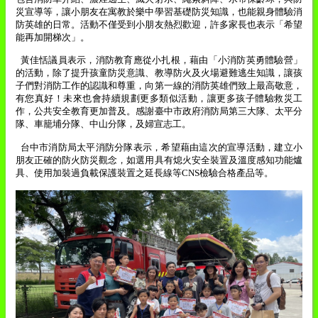
災宣導等，讓小朋友在寓教於樂中學習基礎防災知識，也能親身體驗消
防英雄的日常。活動不僅受到小朋友熱烈歡迎，許多家長也表示「希望
能再加開梯次」。
黃佳恬議員表示，消防教育應從小扎根，藉由「小消防英勇體驗營」
的活動，除了提升孩童防災意識、教導防火及火場避難逃生知識，讓孩
子們對消防工作的認識和尊重，向第一線的消防英雄們致上最高敬意，
有您真好！未來也會持續規劃更多類似活動，讓更多孩子體驗救災工
作，公共安全教育更加普及。感謝臺中市政府消防局第三大隊、太平分
隊、車籠埔分隊、中山分隊，及婦宣志工。
台中市消防局太平消防分隊表示，希望藉由這次的宣導活動，建立小
朋友正確的防火防災觀念，如選用具有熄火安全裝置及溫度感知功能爐
具、使用加裝過負載保護裝置之延長線等
CNS
檢驗合格產品等。