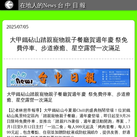
在地人的News 台 中 日 報
2025/07/05
大甲鐵砧山踏親寵物親子餐廳賀週年慶 祭免
費停車、步道療癒、星空露營一次滿足
大甲鐵砧山踏親寵物親子餐廳賀週年慶
祭免費停車、步道療
癒、星空露營一次滿足
【記者林慈帝報導】大甲鐵砧山今夏最
Chill
的盛典熱鬧登場！位於鐵
砧山風景特定區內「踏親寵物親子餐廳」週年慶登場，即日起至
9
月
26
日限時免費停車，並推出「踏親
FUN
暑假，週年慶活動開跑」專案，
7
月
1
日至
9
月
12
日主打「一泊二食」每人
999
元起及「烤肉套餐」每人
13
99
元起，包含餐點、住宿並加贈防蚊液或防蚊濕紙巾，提供友善、舒適