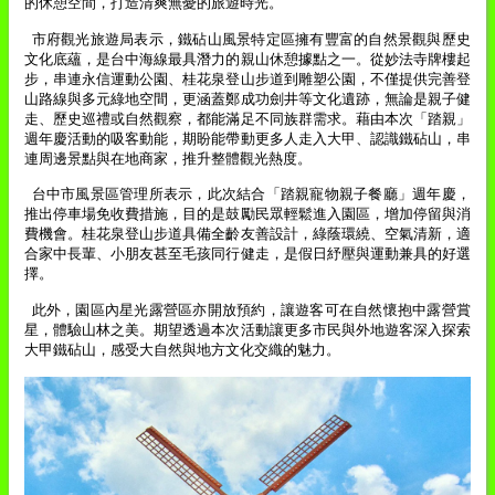
的休憩空間，打造清爽無憂的旅遊時光。
市府觀光旅遊局表示，鐵砧山風景特定區擁有豐富的自然景觀與歷史
文化底蘊，是台中海線最具潛力的親山休憩據點之一。從妙法寺牌樓起
步，串連永信運動公園、桂花泉登山步道到雕塑公園，不僅提供完善登
山路線與多元綠地空間，更涵蓋鄭成功劍井等文化遺跡，無論是親子健
走、歷史巡禮或自然觀察，都能滿足不同族群需求。藉由本次「踏親」
週年慶活動的吸客動能，期盼能帶動更多人走入大甲、認識鐵砧山，串
連周邊景點與在地商家，推升整體觀光熱度。
台中市風景區管理所表示，此次結合「踏親寵物親子餐廳」週年慶，
推出停車場免收費措施，目的是鼓勵民眾輕鬆進入園區，增加停留與消
費機會。桂花泉登山步道具備全齡友善設計，綠蔭環繞、空氣清新，適
合家中長輩、小朋友甚至毛孩同行健走，是假日紓壓與運動兼具的好選
擇。
此外，園區內星光露營區亦開放預約，讓遊客可在自然懷抱中露營賞
星，體驗山林之美。期望透過本次活動讓更多市民與外地遊客深入探索
大甲鐵砧山，感受大自然與地方文化交織的魅力。