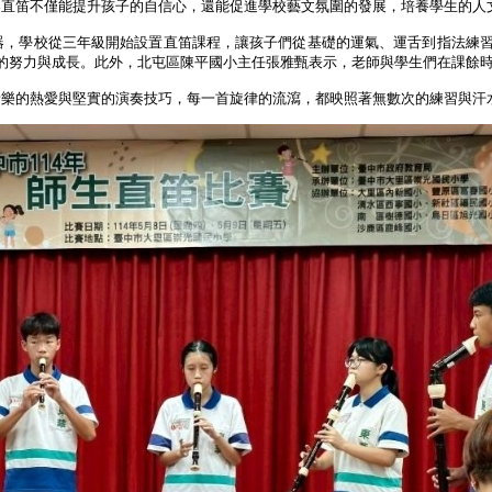
奏直笛不僅能提升孩子的自信心，還能促進學校藝文氛圍的發展，培養學生的人
器，學校從三年級開始設置直笛課程，讓孩子們從基礎的運氣、運舌到指法練
的努力與成長。此外，北屯區陳平國小主任張雅甄表示，老師與學生們在課餘
音樂的熱愛與堅實的演奏技巧，每一首旋律的流瀉，都映照著無數次的練習與汗