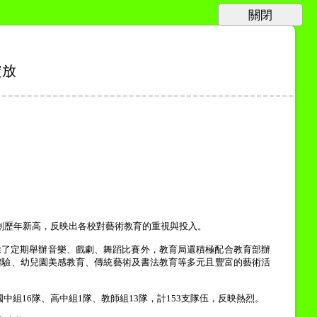
綻放
創歷年新高，反映出各校對藝術教育的重視與投入。
除了定期舉辦音樂、戲劇、舞蹈比賽外，教育局還積極配合教育部辦
體驗、幼兒園美感教育、傳統藝術及書法教育等多元且豐富的藝術活
國中組
16
隊、高中組
1
隊、教師組
13
隊，計
153
支隊伍，反映熱烈。