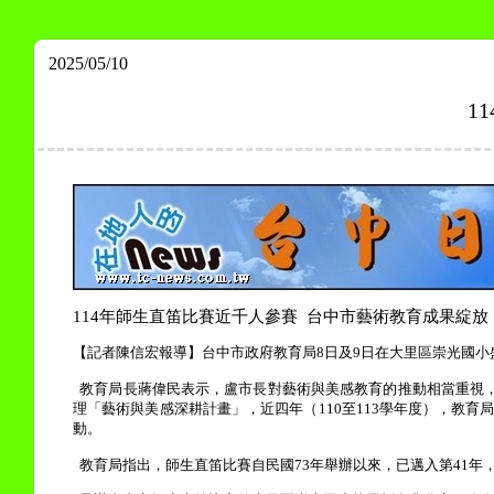
2025/05/10
1
114
年師生直笛比賽近千人參賽
台中市藝術教育成果綻放
【記者陳信宏報導】台中市政府教育局
8
日及
9
日在大里區崇光國小
教育局長蔣偉民表示，盧市長對藝術與美感教育的推動相當重視
理「藝術與美感深耕計畫」，近四年（
110
至
113
學年度），教育
動。
教育局指出，師生直笛比賽自民國
73
年舉辦以來，已邁入第
41
年