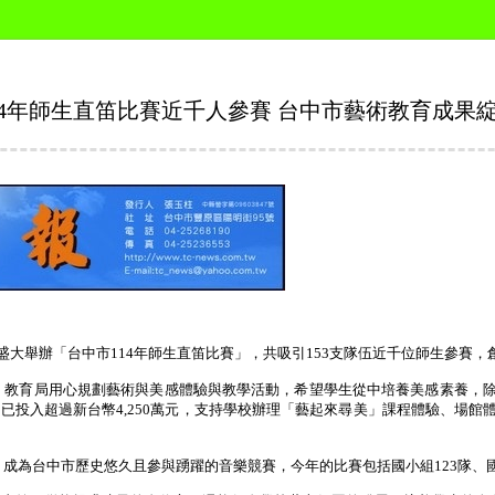
14年師生直笛比賽近千人參賽 台中市藝術教育成果
盛大舉辦「台中市
114
年師生直笛比賽」，共吸引
153
支隊伍近千位師生參賽，
，教育局用心規劃藝術與美感體驗與教學活動，希望學生從中培養美感素養，
局已投入超過新台幣
4,250
萬元，支持學校辦理「藝起來尋美」課程體驗、場館
，成為台中市歷史悠久且參與踴躍的音樂競賽，今年的比賽包括國小組
123
隊、