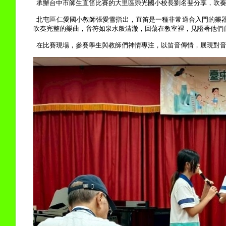
承辦台中市師生直笛比賽的大里區崇光國小校長劉名斐分享，吹
北屯區仁愛國小教師張愛雪指出，直笛是一種非常適合入門的樂
吹奏完整的樂曲，音符如泉水般清澈，回蕩在教室裡，見證著他們
在比賽現場，參賽學生與教師們神情專注，以笛音傳情，展現對