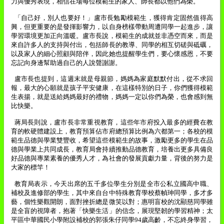
力與優秀表現，相信在場每位模範生的家人、師長都以他們為榮。
「自己好，別人也要好！」盧市長勉勵模範生，獲得肯定固然值得高
興，但更重要的是發揮影響力，以自身榜樣帶動周遭同學一起進步，讓
學習環境更加正向溫暖。盧市長說，模範生的成就並非憑空而來，而是
來自許多人的支持與付出，包括師長的教導、同學的相互切磋與砥礪，
以及家人的細心照顧與陪伴，因此她也提醒學生們，要心懷感恩，不要
忘記向身邊幫助過自己的人說聲謝謝。
盧市長也提到，這週末就是母親節，媽媽為家庭默默付出，從不求回
報，最大的心願就是孩子平安健康，在這樣特別的日子，你們獲得模範
生表揚，就是送給媽媽最好的禮物，媽媽一定以你們為榮，也會感到無
比快樂。
蔣局長則說，盧市長非常重視教育，這些年市府投入最多的經費在教
育的軟硬體建設上，教育預算佔市府總預算比例為六都第一；各校的模
範生品德與學業雙豐收，希望這些模範生的故事，激勵更多的學生在品
德與學業上共同成長，教育局會持續推動品德教育，培養出更多具備良
好品德與專業素養的優秀人才，為社會的發展貢獻力量，背後的努力是
大家的標竿！
教育局表示，今天出席的五千多位學生分別是全市公私立國高中職、
補校及進修部的學生，其中來自台中特殊教育學校蔡幀珅同學，多才多
藝，個性樂觀開朗，面對挫折總是微笑以對；惠明盲校的沈顯慈同學雖
是全盲的視障者，抱著「快樂生活」的信念，展現堅韌的學習精神；太
平區中華國民小學附設補校的郭張朱仔同學
94
歲高齡，不忘終身學習，