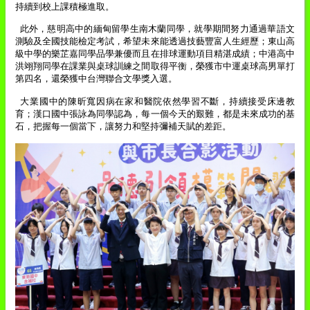
持續到校上課積極進取。
此外，慈明高中的緬甸留學生南木蘭同學，就學期間努力通過華語文
測驗及全國技能檢定考試，希望未來能透過技藝豐富人生經歷；東山高
級中學的樂芷嘉同學品學兼優而且在排球運動項目精湛成績；中港高中
洪翊翔同學在課業與桌球訓練之間取得平衡，榮獲市中運桌球高男單打
第四名，還榮獲中台灣聯合文學獎入選。
大業國中的陳昕寬因病在家和醫院依然學習不斷，持續接受床邊教
育；漢口國中張詠為同學認為，每一個今天的艱難，都是未來成功的基
石，把握每一個當下，讓努力和堅持彌補天賦的差距。