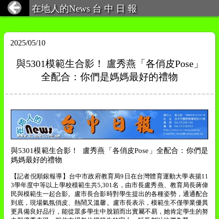
在地人的News 台 中 日 報
2025/05/10
與5301模範生合影！ 盧秀燕「各俏皮Pose」
全配合：你們是媽媽最好的禮物
與
5301
模範生合影！
盧秀燕「各俏皮
Pose
」全配合：你們是
媽媽最好的禮物
【記者倪順銀報導】台中市政府教育局
9
日在台灣體育運動大學表揚
11
3
學年度中等以上學校模範生共
5,301
名，由市長盧
秀燕
、教育局長蔣偉
民與模範生一起合影。盧市長合影時對學生提出的各種姿勢，通通配合
到底，現場氣氛俏皮、熱鬧又溫馨。盧市長表示，模範生不僅學業優異
更具備良好品行，能從眾多學生中脫穎而出實屬不易，她肯定學生的努