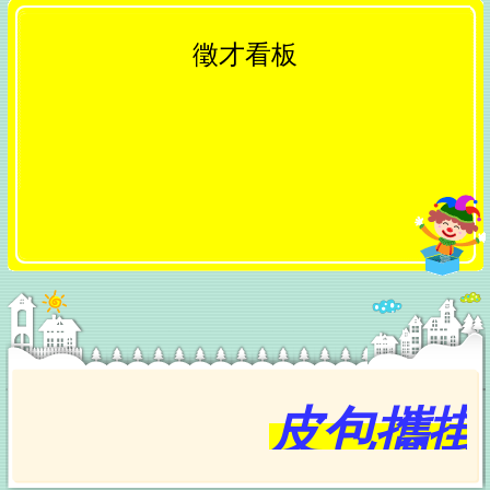
台中鍋烤節五大組別暫居第一名店揭曉 經發局長張
峯源親貼「領鮮獎」邀全民衝刺最後人氣
徵才看板
中捷南屯站土地開發共構大樓開工動土！公私協力打
造宜居新地標 實現軌道經濟新願景
台中日報 1150808–6955號 報紙
久樘開發捐贈小型CAFS化學消防車 強化消防局豐南分
隊救災量能守護市民安全
烏日區旭日國小校舍動工 盧秀燕任內第10所新校開
工、持續擴充教育量能
打造有感城市 鄭鄭照新副市長受邀出席「2026天下城
市高峰論壇」分享幸福永續治理成果
慈濟五夠力智啟長照新時代 翻轉銀髮共創再青春
美東四州政治領袖拜會市府 鄭照新副市長盼深化智慧
城市、經貿產業及棒球交流合作
皮包攜掛
歡慶父親節！《台中通TCPASS》APP 攜手在地名店端
好康 帶爸爸輕鬆享優惠
市府地稅局超暖心！主動通知身障家庭免牌照稅 每年