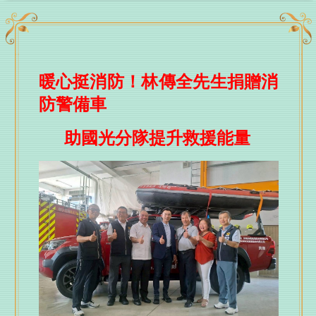
助民減免逾千萬元
台中暑假親子放電攻略！自行車嘉年華、登山王、熱
氣球、熱門電影接力登場 一路玩到8月底
森林與濱海的夏季涼感 台中山海露營消暑趣
暖心挺消防！林傳全先生捐贈消
台中海線就業大募集！8/15聯合徵才釋960職缺 21家
防警備車
企業強勢搶人才!
中捷跨界聯名綠美圖！ 第二屆兒童創意繪畫比賽8/7熱
助國光分隊提升救援能量
烈開跑
台中日報 1150809–6956號 報紙
中台灣觀光推廣獲新加坡業者熱烈迴響！市府觀旅局
整合星國觀光資源 佈局區域旅遊商機
「爸」氣迎健康！市府衛生局邀爸爸動起來 養成規
律運動迎接健康人生
高齡展 台中慈濟醫院郭啟中醫師解析巴金森病：早發
現治療更有效
存骨本、留肌力 台中慈濟醫院蔡森蔚主任揭健康老化
五支柱