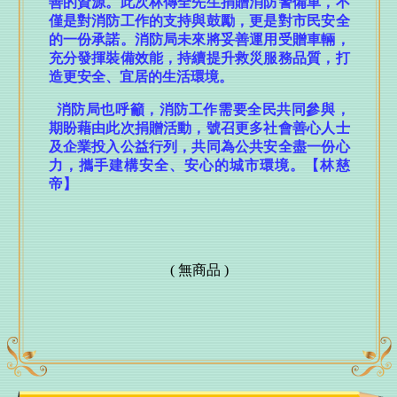
善的資源。此次林傳全先生捐贈消防警備車，不
僅是對消防工作的支持與鼓勵，更是對市民安全
超商購物不到5分鐘 三分局交通分隊警揪出肇逃、違
的一份承諾。消防局未來將妥善運用受贈車輛，
停誰也沒躲過
充分發揮裝備效能，持續提升救災服務品質，打
備戰2026城鎮韌性演習 市府消防局啟動防空避難疏
造更安全、宜居的生活環境。
散預演
消防局也呼籲，消防工作需要全民共同參與，
台中鍋烤節五大組別暫居第一名店揭曉 經發局長張
期盼藉由此次捐贈活動，號召更多社會善心人士
峯源親貼「領鮮獎」邀全民衝刺最後人氣
及企業投入公益行列，共同為公共安全盡一份心
中捷南屯站土地開發共構大樓開工動土！公私協力打
力，攜手建構安全、安心的城市環境。【林慈
造宜居新地標 實現軌道經濟新願景
帝】
台中日報 1150808–6955號 報紙
久樘開發捐贈小型CAFS化學消防車 強化消防局豐南分
隊救災量能守護市民安全
( 無商品 )
烏日區旭日國小校舍動工 盧秀燕任內第10所新校開
工、持續擴充教育量能
打造有感城市 鄭鄭照新副市長受邀出席「2026天下城
市高峰論壇」分享幸福永續治理成果
慈濟五夠力智啟長照新時代 翻轉銀髮共創再青春