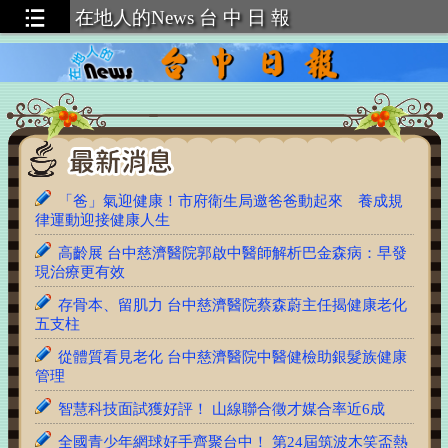
在地人的News 台 中 日 報
台中日報 1150809–6956號 報紙
中台灣觀光推廣獲新加坡業者熱烈迴響！市府觀旅局
整合星國觀光資源 佈局區域旅遊商機
「爸」氣迎健康！市府衛生局邀爸爸動起來 養成規
律運動迎接健康人生
高齡展 台中慈濟醫院郭啟中醫師解析巴金森病：早發
現治療更有效
存骨本、留肌力 台中慈濟醫院蔡森蔚主任揭健康老化
五支柱
從體質看見老化 台中慈濟醫院中醫健檢助銀髮族健康
管理
智慧科技面試獲好評！ 山線聯合徵才媒合率近6成
全國青少年網球好手齊聚台中！ 第24屆筑波木笑盃熱