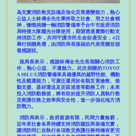
從體質看見老化 台中慈濟醫院中醫健檢助銀髮族健康
為充實消防救災設備及強化災害應變能力，熱心
管理
公益人士林傳全先生秉持取之社會、用之社會精
智慧科技面試獲好評！ 山線聯合徵才媒合率近6成
神，慷慨捐贈一輛消防警備車予台中市政府消防
局特搜大隊國光分隊使用，期望透過實際行動支
全國青少年網球好手齊聚台中！ 第24屆筑波木笑盃熱
持消防工作，共同守護市民生命財產安全，
4
日
血開打
舉行捐贈典禮，由消防局長孫福佑代表受贈並頒
迎接父親節！台中下半年路跑季開跑 邀全民跑出幸福
發感謝狀。
時光
孫局長表示，感謝林傳全先生長期關心消防工
史努比魅力延燒！ 市府交通局宣布水湳轉運中心快閃
作
，熱心公益、不遺餘力。此次捐贈的
TOYOT
店延長到8/23
A HILUX
消防警備車具備優異的越野性能、機動
打造原民產業雙平台 市府原民會串聯品牌、文化與觀
性及載運能力，可廣泛運用於各類災害搶救、後
光帶動原民經濟新動能
勤支援、器材運送及災區巡查等勤務工作；未來
投入消防勤務後，將有助於提升消防人員執行救
木料循環零廢棄 市府環保局廢木料銀行歡迎市民踴躍
災救護任務之效率與安全性，進一步強化地方消
領用
防戰力。
破億導演柳廣輝新作《我的神隊友》全片台中拍攝
消防局表示，政府資源有限，民間力量無窮，
新生代偶像集結打造熱血奇幻足球喜劇
近年來社會各界持續支持消防建設與裝備充實，
台美青年樂手同台共演！跨國並肩彩排激盪爵士新火
讓消防同仁在執行各項救災救護任務時擁有更完
花 展現台中爵士人才培育成果