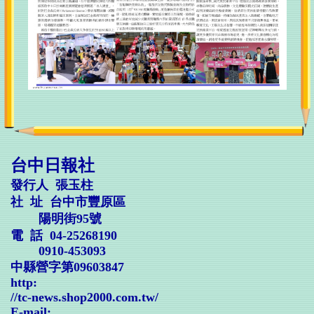
台中日報社
發行人 張玉柱
社 址 台中市豐原區
陽明街95號
電 話 04-25268190
0910-453093
中縣營字第09603847
http:
//
tc-news.shop2000.com.tw/
E-mail: