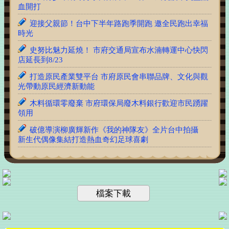
血開打
迎接父親節！台中下半年路跑季開跑 邀全民跑出幸福
時光
史努比魅力延燒！ 市府交通局宣布水湳轉運中心快閃
店延長到8/23
打造原民產業雙平台 市府原民會串聯品牌、文化與觀
光帶動原民經濟新動能
木料循環零廢棄 市府環保局廢木料銀行歡迎市民踴躍
領用
破億導演柳廣輝新作《我的神隊友》全片台中拍攝
新生代偶像集結打造熱血奇幻足球喜劇
台美青年樂手同台共演！跨國並肩彩排激盪爵士新火
花 展現台中爵士人才培育成果
超商購物不到5分鐘 三分局交通分隊警揪出肇逃、違
停誰也沒躲過
檔案下載
備戰2026城鎮韌性演習 市府消防局啟動防空避難疏
散預演