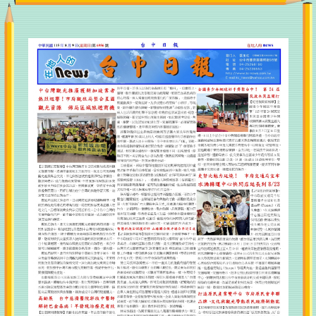
美東四州政治領袖拜會市府 鄭照新副市長盼深化智慧
城市、經貿產業及棒球交流合作
歡慶父親節！《台中通TCPASS》APP 攜手在地名店端
好康 帶爸爸輕鬆享優惠
市府地稅局超暖心！主動通知身障家庭免牌照稅 每年
助民減免逾千萬元
台中暑假親子放電攻略！自行車嘉年華、登山王、熱
氣球、熱門電影接力登場 一路玩到8月底
森林與濱海的夏季涼感 台中山海露營消暑趣
台中海線就業大募集！8/15聯合徵才釋960職缺 21家
企業強勢搶人才!
中捷跨界聯名綠美圖！ 第二屆兒童創意繪畫比賽8/7熱
烈開跑